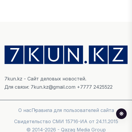
ЭКОНОМИКА
Казахстан стал лидером Центральной Азии по
уровню процветания
05 АВГУСТА, 2026
НОВОСТИ
В Алатау создадут экосистему по
производству экологичного авиационного
топлива
05 АВГУСТА, 2026
7kun.kz - Сайт деловых новостей.
Для связи: 7kun.kz@gmail.com +7777 2425522
МНЕНИЕ ЭКСПЕРТОВ
От отчётности к результату: как повысить
О нас
Правила для пользователей сайта
эффективность государственных проектов
Cвидетельство СМИ 15716-ИА от 24.11.2015
04 АВГУСТА, 2026
© 2014-2026 - Qazaq Media Group