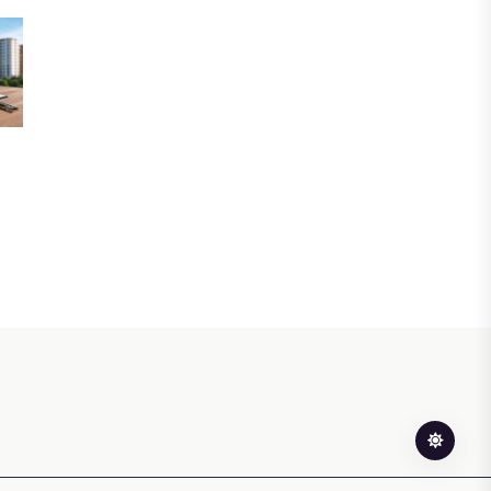
После снижения базовой ставки
банки начали менять условия по
депозитам.
05 АВГУСТА, 2026
IT, ТЕХНОЛОГИЯ
Казахстан и Корея создадут центр
по редким металлам
05 АВГУСТА, 2026
ЭКОНОМИКА
Теневая экономика Казахстана
сократилась до минимального
уровня за последние годы
05 АВГУСТА, 2026