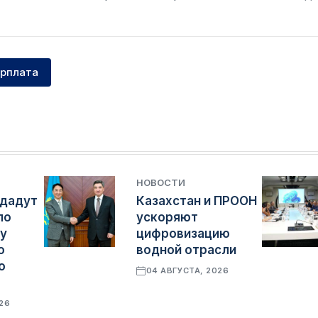
арплата
НОВОСТИ
здадут
Казахстан и ПРООН
по
ускоряют
у
цифровизацию
о
водной отрасли
о
04 АВГУСТА, 2026
026