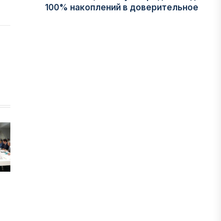
100% накоплений в доверительное
управление
06 АВГУСТА, 2026
НОВОСТИ
В Астане впервые испытали
пассажирский беспилотник
06 АВГУСТА, 2026
ФИНАНСЫ
На что Казахстан потратил больше
всего в нежилом строительстве
06 АВГУСТА, 2026
МНЕНИЕ ЭКСПЕРТОВ