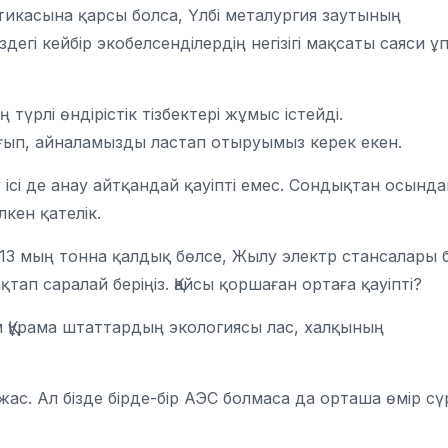
тикасына қарсы болса, Үлбі металургия заутының
гі кейбір экобелсенділердің негізігі мақсаты саяси ұ
түрлі өндірістік тізбектері жұмыс істейді.
жағып, айналамызды ластап отыруымыз керек екен.
у ісі де анау айтқандай қауіпті емес. Сондықтан осында
лкен қателік.
 мың тонна қалдық бөлсе, Жылу электр стансалары б
тап саралай беріңіз. Қайсы қоршаған ортаға қауіпті?
ім Құрама штаттардың экологиясы лас, халқының
ас. Ал бізде бірде-бір АЭС болмаса да орташа өмір сү