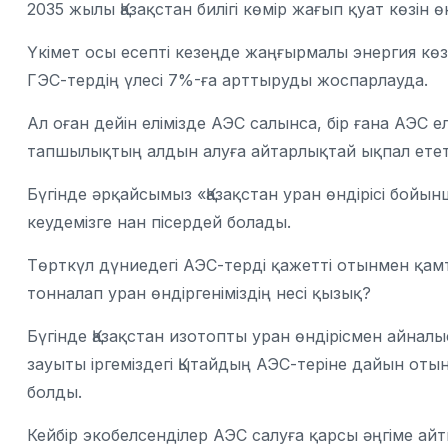
2035 жылы Қазақстан билігі көмір жағып қуат көзін
Үкімет осы есепті кезеңде жаңғырмалы энергия көз
ГЭС-тердің үлесі 7%-ға арттыруды жоспарлауда.
Ал оған дейін елімізде АЭС салынса, бір ғана АЭС ел
тапшылықтың алдын алуға айтарлықтай ықпал ете
Бүгінде әрқайсымыз «Қазақстан уран өндірісі бой
кеудемізге нан пісердей болады.
Төрткүл дүниедегі АЭС-терді қажетті отынмен қамта
тонналап уран өндіргеніміздің несі қызық?
Бүгінде Қазақстан изотопты уран өндірісмен айналы
зауыты іргеміздегі Қытайдың АЭС-теріне дайын отын
болды.
Кейбір экобелсенділер АЭС салуға қарсы әңгіме ай