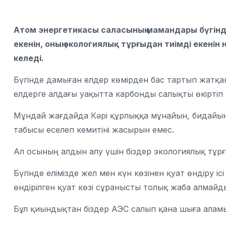
Атом энергетикасы саласының мамандары
бүгін
екенін, оның экологиялық тұрғыдан тиімді екенін 
келеді.
Бүгінде дамыған елдер көмірден бас тартып жатқаны
елдерге алдағы уақытта карбонды салықты өкірті
Мұндай жағдайда Кәрі құрлыққа мұнайын, бидайын,
табысы еселеп кемитіні жасырын емес.
Ал осының алдын алу үшін біздер экологиялық тұр
Бүгінде елімізде жел мен күн көзінен қуат өндіру іс
өндірілген қуат көзі сұранысты толық жаба алмайд
Бұл қиындықтан біздер АЭС салып қана шыға аламы