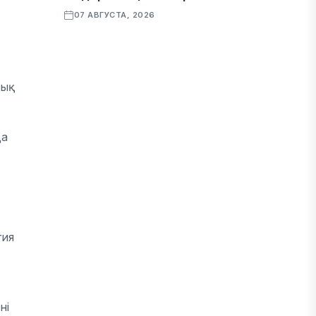
07 АВГУСТА, 2026
ФИНАНСЫ
Рост стоимости фондирования
лық
снижает прибыль банков Казахстана
07 АВГУСТА, 2026
да
ЭКОНОМИКА
Денежно-кредитная политика
влияет не только на спрос, но и на
предложение труда
гия
07 АВГУСТА, 2026
НОВОСТИ
ні
Проект «Сарыбулак»: китайские