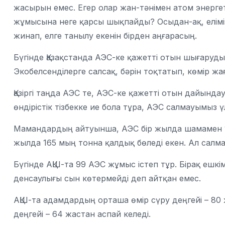
жасырын емес. Егер олар жан-тәнімен атом энерге
жұмысына неге қарсы шықпайды? Осыдан-ақ, елімізде
жинап, елге танылу екенін бірден аңғарасың.
Бүгінде Қазақстанда АЭС-ке қажетті отын шығарудың 
Экобелсенділерге салсақ, бәрін тоқтатып, көмір 
Қазіргі таңда АЭС те, АЭС-ке қажетті отын дайында
өндірістік тізбекке ие бола тұра, АЭС салмауымыз ү
Мамандардың айтуынша, АЭС бір жылда шамамен 13
жылда 165 мың тонна қалдық бөледі екен. Ал салмақ
Бүгінде АҚШ-та 99 АЭС жұмыс істеп тұр. Бірақ ешк
денсаулығы сын көтермейді деп айтқан емес.
АҚШ-та адамдардың орташа өмір сүру деңгейі – 80 ж
деңгейі – 64 жастан аспай келеді.