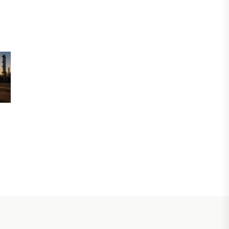
06 АВГУСТА, 2026
ФИНАНСЫ
На что Казахстан потратил больше
всего в нежилом строительстве
06 АВГУСТА, 2026
МНЕНИЕ ЭКСПЕРТОВ
После снижения базовой ставки
банки начали менять условия по
депозитам.
05 АВГУСТА, 2026
IT, ТЕХНОЛОГИЯ
Казахстан и Корея создадут центр