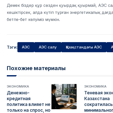
Демек біздер құр сөзден қуырдақ қуырмай, АЭС салуғ
кешіктірсек, алда күтіп тұрған энергетикалық дағ
бетпе-бет келуіміз мүмкін.
Тэги:
АЭС
АЭС салу
Қазақстандағы АЭС
Похожие материалы
ЭКОНОМИКА
ЭКОНОМИКА
Денежно-
Теневая эко
кредитная
Казахстана
политика влияет не
сократилась
только на спрос, но
минимально