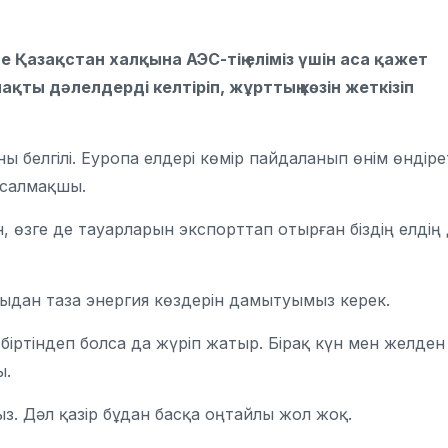
де
Қазақстан
халқына
АЭС-тің
еліміз үшін аса
қажет
нақты дәлелдерді келтіріп, жұрттың көзін жеткізіп
 белгілі. Еуропа елдері көмір пайдаланып өнім өндіре
п салмақшы.
 өзге де тауарларын экспорттап отырған біздің елдің
ғыдан таза энергия көздерін дамытуымыз керек.
і біртіндеп болса да жүріп жатыр. Бірақ күн мен желден
ы.
з. Дәл қазір бұдан басқа оңтайлы жол жоқ.