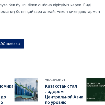
а бел буып, білек сыбана кірісуіміз керек. Енді
дарыстың бетін қайтара алмай, үлкен қиындықтармен
АЭС жобасы
ЭКОНОМИКА
номика
Казахстан стал
лидером
 до
Центральной Азии
го
по уровню