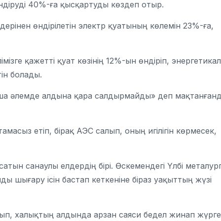
 өндіруді 40%-ға қысқартуды көздеп отыр.
дерінен өндірілетін электр қуатының көлемін 23%-ға,
імізге қажетті қуат көзінің 12%-ын өндіріп, энергетика
тін болады.
ынша әлемде алдына қара салдырмайды» деп мақтанған
масыз етіп, бірақ АЭС салып, оның игілігін көрмесек,
сатын санаулы елдердің бірі. Өскемендегі Үлбі металур
ды шығару ісін бастап кеткеніне біраз уақыттың жүзі
тып, халықтың алдында арзан саяси бедел жинап жүрге