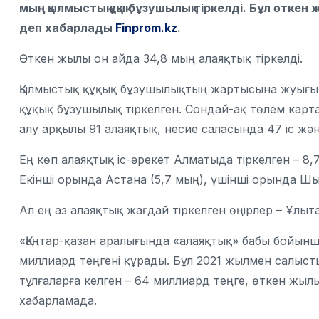
мың қылмыстық құқық бұзушылық тіркелді. Бұл өтке
деп хабарлады
Finprom.kz
.
Өткен жылы он айда 34,8 мың алаяқтық тіркелді.
Қылмыстық құқық бұзушылықтың жартысына жуығы (
құқық бұзушылық тіркелген. Сондай-ақ төлем карт
алу арқылы 91 алаяқтық, несие саласында 47 іс жә
Ең көп алаяқтық іс-әрекет Алматыда тіркелген – 8
Екінші орында Астана (5,7 мың), үшінші орында Шы
Ал ең аз алаяқтық жағдай тіркелген өңірлер – Ұлыт
«Қаңтар-қазан аралығында «алаяқтық» бабы бойын
миллиард теңгені құрады. Бұл 2021 жылмен салыст
тұлғаларға келген – 64 миллиард теңге, өткен жылы
хабарламада.