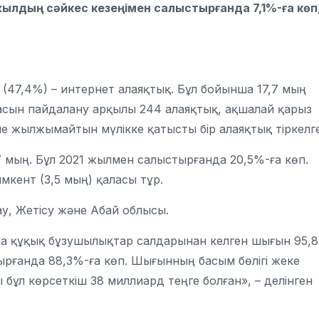
н жылдың сәйкес кезеңімен салыстырғанда 7,1%-ға көп
47,4%) – интернет алаяқтық. Бұл бойынша 17,7 мың
асын пайдалану арқылы 244 алаяқтық, ақшалай қарыз
не жылжымайтын мүлікке қатысты бір алаяқтық тіркелг
,7 мың. Бұл 2021 жылмен салыстырғанда 20,5%-ға көп.
мкент (3,5 мың) қаласы тұр.
ау, Жетісу және Абай облысы.
ша құқық бұзушылықтар салдарынан келген шығын 95,8
ырғанда 88,3%-ға көп. Шығынның басым бөлігі жеке
 бұл көрсеткіш 38 миллиард теңге болған», – делінген