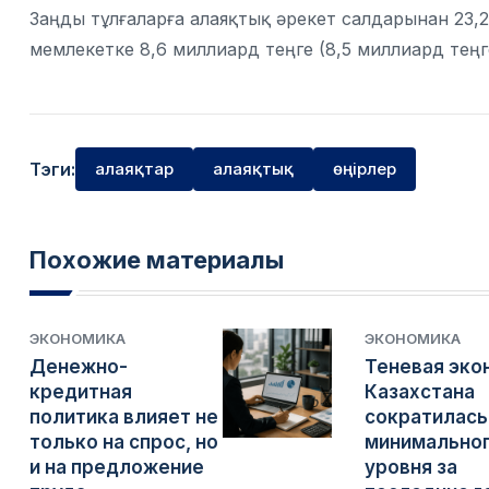
Заңды тұлғаларға алаяқтық әрекет салдарынан 23,2 
мемлекетке 8,6 миллиард теңге (8,5 миллиард теңг
Тэги:
алаяқтар
алаяқтық
өңірлер
Похожие материалы
ЭКОНОМИКА
ЭКОНОМИКА
Денежно-
Теневая эко
кредитная
Казахстана
политика влияет не
сократилась
только на спрос, но
минимально
и на предложение
уровня за