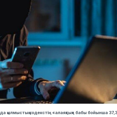
йда қылмыстық кодекстің «алаяқтық» бабы бойынша 37,