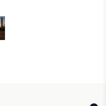
инвесторы обратились в
Генеральную прокуратуру
07 АВГУСТА, 2026
ФИНАНСЫ
Вводят ли банки в заблуждение,
предлагая ипотеки под низкие
проценты?
06 АВГУСТА, 2026
IT, ТЕХНОЛОГИЯ
Конфликт вокруг Relog дошел до
суда: стороны обменялись
взаимными обвинениями
06 АВГУСТА, 2026