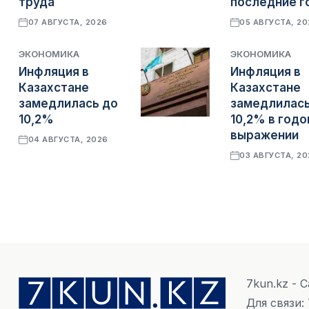
труда
последние г
07 АВГУСТА, 2026
05 АВГУСТА, 2
ЭКОНОМИКА
ЭКОНОМИКА
Инфляция в
Инфляция в
Казахстане
Казахстане
замедлилась до
замедлилась
10,2%
10,2% в год
выражении
04 АВГУСТА, 2026
03 АВГУСТА, 2
7kun.kz - 
Для связи: