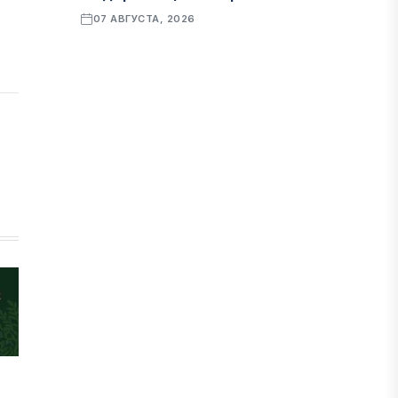
07 АВГУСТА, 2026
ФИНАНСЫ
Рост стоимости фондирования
снижает прибыль банков Казахстана
07 АВГУСТА, 2026
ЭКОНОМИКА
Денежно-кредитная политика
влияет не только на спрос, но и на
предложение труда
07 АВГУСТА, 2026
НОВОСТИ
Проект «Сарыбулак»: китайские