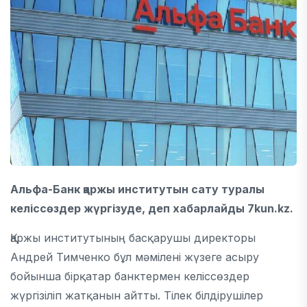
Альфа-Банк қаржы институтын сату туралы
келіссөздер жүргізуде, деп хабарлайды 7kun.kz.
Қаржы институтының басқарушы директоры
Андрей Тимченко бұл мәмілені жүзеге асыру
бойынша бірқатар банктермен келіссөздер
жүргізіліп жатқанын айтты. Тілек білдірушілер