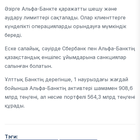
Әзірге Альфа-Банкте қаражатты шешу және
аудару лимиттері сақталады. Олар клиенттерге
күнделікті операцияларды орындауға мүмкіндік
береді.
Еске салайық, сәуірде Сбербанк пен Альфа-Банктің
қазақстандық еншілес ұйымдарына санкциялар
салынған болатын.
Ұлттық Банктің дерегінше, 1 наурыздағы жағдай
бойынша Альфа-Банктің активтері шамамен 908,6
млрд теңгені, ал несие портфелі 564,3 млрд теңгені
құрады.
Тэги: