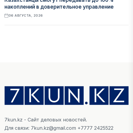
Казахстанцы смогут передавать до 100%
накоплений в доверительное управление
06 АВГУСТА, 2026
НОВОСТИ
В Астане впервые испытали пассажирский
беспилотник
06 АВГУСТА, 2026
ФИНАНСЫ
На что Казахстан потратил больше всего в
нежилом строительстве
06 АВГУСТА, 2026
7kun.kz - Сайт деловых новостей.
МНЕНИЕ ЭКСПЕРТОВ
Для связи: 7kun.kz@gmail.com +7777 2425522