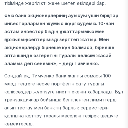
тізімінде жергілікті және шетел өкілдері бар.
«Біз банк акционерлерінің ауысуы үшін бірқатар
инвесторлармен жұмыс жүргізудеміз. 10-нан
астам инвестор біздің құжаттарымыз мен
қаржылық есептерімізді зерттеп жатыр. Мен
акционерлерді бірнеше күн болмаса, бірнеше
апта ішінде өзгеретіні туралы келісім жасай
аламыз деп сенемін», – деді Тимченко.
Сондай-ақ, Тимченко банк жалпы сомасы 100
млрд теңгеге несие портфелін сату туралы
келіссөздер жүргізуге ниетті екенін хабарлады. Бұл
транзакциялар бойынша белгіленген лимиттерді
алып тастау мен банктің барлық сервистерін
қалпына келтіру туралы мәселені тезірек шешуге
көмектеседі.