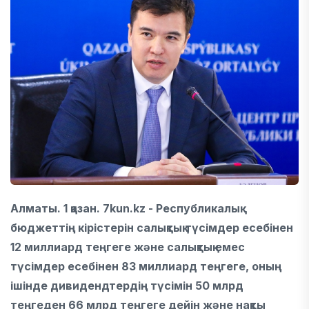
Алматы. 1 қазан. 7kun.kz - Республикалық
бюджеттің кірістерін салықтық түсімдер есебінен
12 миллиард теңгеге және салықтық емес
түсімдер есебінен 83 миллиард теңгеге, оның
ішінде дивидендтердің түсімін 50 млрд
теңгеден 66 млрд теңгеге дейін және нақты