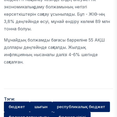
экономикалық даму болжамының негізгі
көрсеткіштерін сақтау ұсынылады. Бұл - ЖІӨ-нің
3,8% деңгейінде өсуі, мұнай өндіру көлемі 89 млн
тонна болуы.
Мұнайдың болжамды бағасы барреліне 55 АҚШ
доллары деңгейінде сақталды. Жылдық
инфляцияның нысаналы дәлізі 4-6% шегінде
сақталған.
Тэги:
бюджет
шығын
республикалық бюджет