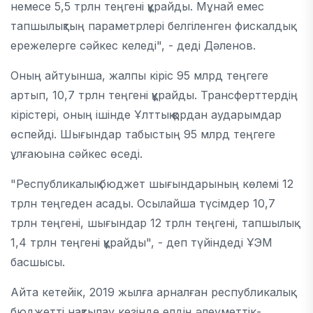
немесе 5,5 трлн теңгені құрайды. Мұнай емес
тапшылықтың параметрлері белгіленген фискалдық
ережелерге сәйкес келеді", - деді Дәленов.
Оның айтуынша, жалпы кіріс 95 млрд теңгеге
артып, 10,7 трлн теңгені құрайды. Трансферттердің
кірістері, оның ішінде Ұлттық қордан аударымдар
өспейді. Шығындар табыстың 95 млрд теңгеге
ұлғаюына сәйкес өседі.
"Республикалық бюджет шығындарының көлемі 12
трлн теңгеден асады. Осылайша түсімдер 10,7
трлн теңгені, шығындар 12 трлн теңгені, тапшылық
1,4 трлн теңгені құрайды", - деп түйіндеді ҰЭМ
басшысы.
Айта кетейік, 2019 жылға арналған республикалық
бюджетті нақтылау кезінде елдің әлеуметтік-