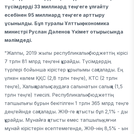
түсімдерді 33 миллиард теңгеге ұлғайту
есебінен 95 миллиард теңгеге арттыру
ұсынылды. Бұл туралы Ұлттық экономика
министрі Руслан Дәленов Үкімет отырысында
мәлімдеді.
"Жалпы, 2019 жылы республикалық бюджеттің кірісі
7 трлн 81 млрд теңгені құрайды. Түсімдердің
түрлері бойынша кірістер құрылымы сақталады. Ең
үлкен көлем ҚҚС (2,8 трлн теңге), КТС (2 трлн
теңге), Халықаралық саудаға салынатын салыққа (1,5
трлн теңге) тиесілі. Республикалық бюджеттің
тапшылығы бұрын бекітілген 1 трлн 365 млрд теңге
деңгейінде сақталады. ЖІӨ-ге қатысты бұл 2,1% - ды
құрайды. Мұнайға қатысты емес тапшылық, яғни
мұнай кірістерін есептемегенде, ЖІӨ-нің 8,5% - ын