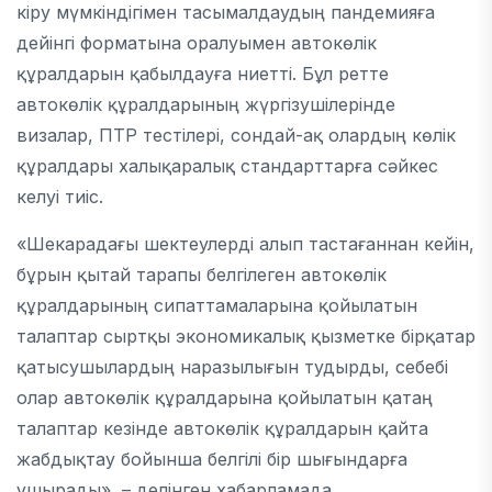
кіру мүмкіндігімен тасымалдаудың пандемияға
дейінгі форматына оралуымен автокөлік
құралдарын қабылдауға ниетті. Бұл ретте
автокөлік құралдарының жүргізушілерінде
визалар, ПТР тестілері, сондай-ақ олардың көлік
құралдары халықаралық стандарттарға сәйкес
келуі тиіс.
«Шекарадағы шектеулерді алып тастағаннан кейін,
бұрын қытай тарапы белгілеген автокөлік
құралдарының сипаттамаларына қойылатын
талаптар сыртқы экономикалық қызметке бірқатар
қатысушылардың наразылығын тудырды, себебі
олар автокөлік құралдарына қойылатын қатаң
талаптар кезінде автокөлік құралдарын қайта
жабдықтау бойынша белгілі бір шығындарға
ұшырады», – делінген хабарламада.