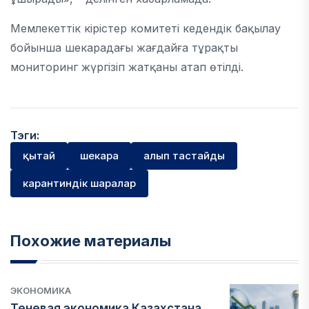
Мемлекеттік кірістер комитеті кедендік бақылау
бойынша шекарадағы жағдайға тұрақты
мониторинг жүргізіп жатқаны атап өтілді.
Тэги:
қытай
шекара
алып тастайды
карантиндік шаралар
Похожие материалы
ЭКОНОМИКА
Теневая экономика Казахстана