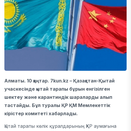
Алматы. 10 қаңтар. 7kun.kz – Қазақстан-Қытай
учаскесінде қытай тарапы бұрын енгізілген
шектеу және карантиндік шараларды алып
тастайды. Бұл туралы ҚР ҚМ Мемлекеттік
кірістер комитеті хабарлады.
Қытай тарапы көлік құралдарының ҚХР аумағына