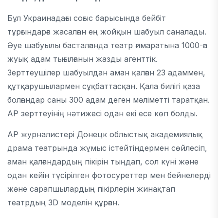
Бұл Украинадағы соғыс барысында бейбіт
тұрғындарға жасалған ең жойқын шабуыл саналады.
Әуе шабуылы басталғанда театр ғимаратына 1000-ға
жуық адам тығылғанын жазды агенттік.
Зерттеушілер шабуылдан аман қалған 23 адаммен,
құтқарушылармен сұқбаттасқан. Қала билігі қаза
болғандар саны 300 адам деген мәліметті таратқан.
АР зерттеуінің нәтижесі одан екі есе көп болды.
AP журналистері Донецк облыстық академиялық
драма театрында жұмыс істейтіндермен сөйлесіп,
аман қалғандардың пікірін тыңдап, сол күні және
одан кейін түсірілген фотосуреттер мен бейнелерді
және сарапшылардың пікірлерін жинақтап
театрдың 3D моделін құрған.