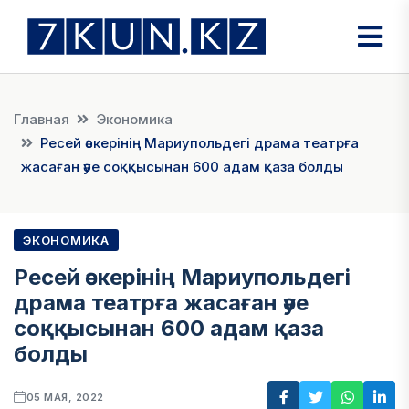
Главная
Экономика
Ресей әскерінің Мариупольдегі драма театрға
жасаған әуе соққысынан 600 адам қаза болды
ЭКОНОМИКА
Ресей әскерінің Мариупольдегі
драма театрға жасаған әуе
соққысынан 600 адам қаза
болды
05 МАЯ, 2022