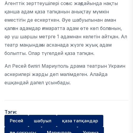
Агенттік зерттеушілері соғыс жағдайында нақты
қанша адам қаза тапқанын анықтау мүмкін
еместігін де ескерткен. Әуе шабуылынан аман
қалған адамдар ғимаратта адам өте көп болғанын,
әр үш шаршы метрге 1 адамнан келетін айтқан. Ал
театр маңындағы асханада жүзге жуық адам
болыпты. Олар түгелдей қаза тапқан.
Ал Ресей билігі Мариуполь драма театрын Украин
әскерилері жарды деп мәлімдеген. Алайда
ешқандай дәлел ұсынбады.
Тэги:
Ресей
шабуыл
қаза тапқандар
әуе соққысы
Мариуполь
Укрина