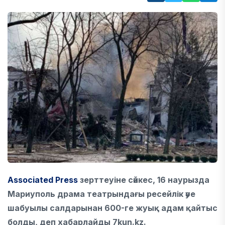
Associated Press
зерттеуіне сәйкес, 16 наурызда
Мариуполь драма театрындағы ресейлік әуе
шабуылы салдарынан 600-ге жуық адам қайтыс
болды, деп хабарлайды 7kun.kz.