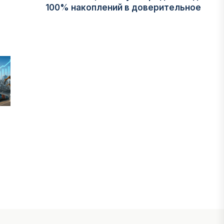
100% накоплений в доверительное
управление
06 АВГУСТА, 2026
НОВОСТИ
В Астане впервые испытали
пассажирский беспилотник
06 АВГУСТА, 2026
ФИНАНСЫ
На что Казахстан потратил больше
всего в нежилом строительстве
06 АВГУСТА, 2026
МНЕНИЕ ЭКСПЕРТОВ