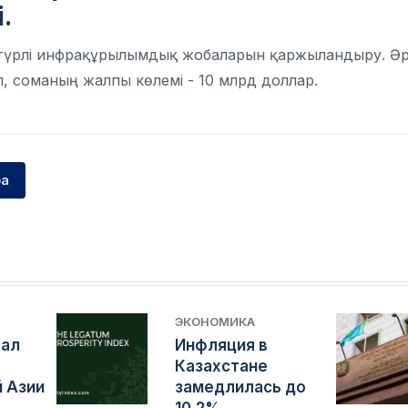
і
.
ің түрлі инфрақұрылымдық жобаларын қаржыландыру. Ә
л, соманың жалпы көлемі - 10 млрд доллар.
ба
ЭКОНОМИКА
тал
Инфляция в
Казахстане
 Азии
замедлилась до