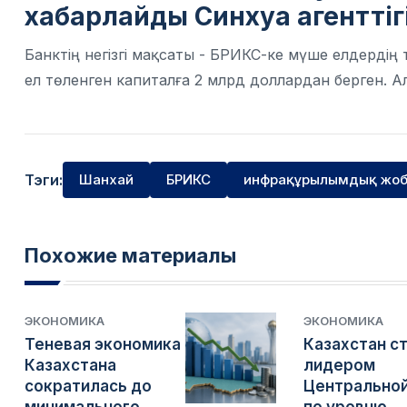
хабарлайды
Синхуа
агенттіг
Банктің негізгі мақсаты - БРИКС-ке мүше елдерд
ел төленген капиталға 2 млрд доллардан берген. А
Тэги:
Шанхай
БРИКС
инфрақұрылымдық жо
Похожие материалы
ЭКОНОМИКА
ЭКОНОМИКА
Теневая экономика
Казахстан с
Казахстана
лидером
сократилась до
Центральной