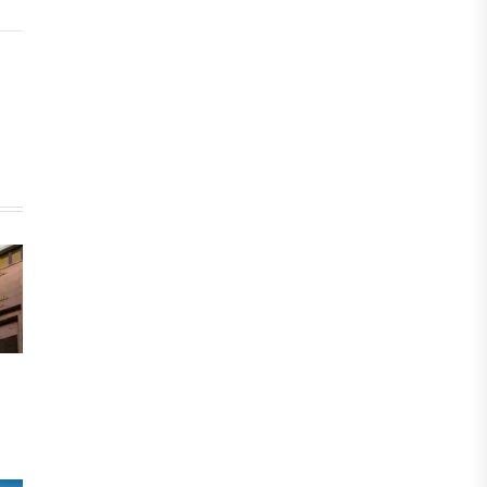
После снижения базовой ставки
банки начали менять условия по
депозитам.
05 АВГУСТА, 2026
IT, ТЕХНОЛОГИЯ
Казахстан и Корея создадут центр
по редким металлам
05 АВГУСТА, 2026
ЭКОНОМИКА
Теневая экономика Казахстана
сократилась до минимального
уровня за последние годы
05 АВГУСТА, 2026