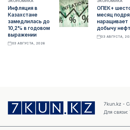
ЭКОНОМИКА
ЭКОНОМИКА
Инфляция в
ОПЕК+ шест
Казахстане
месяц подр
замедлилась до
наращивает
10,2% в годовом
добычу неф
выражении
03 АВГУСТА, 2
03 АВГУСТА, 2026
7kun.kz - 
Для связи: