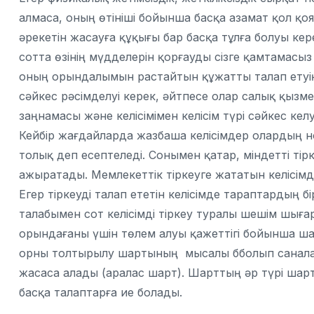
алмаса, оның өтініші бойынша басқа азамат қол қ
әрекетін жасауға құқығы бар басқа тұлға болуы кер
сотта өзінің мүдделерін қорғауды сізге қамтамасыз 
оның орындалымын растайтын құжатты талап етуің
сәйкес рәсімделуі керек, әйтпесе олар салық қызм
заңнамасы және келісімімен келісім түрі сәйкес к
Кейбір жағдайларда жазбаша келісімдер олардың 
толық деп есептеледі. Сонымен қатар, міндетті тірке
ажыратады. Мемлекеттік тіркеуге жататын келісімде
Егер тіркеуді талап ететін келісімде тараптардың б
талабымен сот келісімді тіркеу туралы шешім шығар
орындағаны үшін төлем алуы қажеттігі бойынша ша
орны толтырылу шартының мысалы бболып саналад
жасаса алады (аралас шарт). Шарттың әр түрі шарт
басқа талаптарға ие болады.