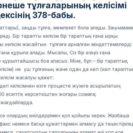
ірнеше тұлғаларының келісімі
ексінің 378-бабы.
аттары), заңды тұлға, мемлекет бола алады. Заңнамам
еді. Бір тарапты келісім бір тараптың ғана ырқы
пты келісім жасайтын тұлғаға арналған міндеттемелерді
ана құрыла алады. Мысалы, Сіз бір өзіңіз ғана
е құрылтайшысы боа аласыз. Міне, бұл – бір тараптық
келісім) не үш тұлғаның және одан да көп (көп тарапты
келісім жасалуы қажет:
дегі келісімнен өзге процесте жүзеге асырылатын;
00 есептік көрсеткіштен жоғары сомаға;
 жағдайларда.
се олардың өкілдеррімен қол қойылы керек. Жазбаша
факс немесе басқа құжаттармен алмасу да теңестірілед
 немесе сауатсыздық салдарынан азамат өзі қол қоя