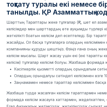
тоқтату туралы екі немесе б
танылды. ҚР Азамматтық код
Шарттың Тараптары жеке тұлғалар (ҚР, шет ел азам
келісімдер мен шарттардың өте ауқымды түрлері кір
жеткілікті боатын келісім деп есептеледі. Бір тара
жасайды. Ол басқа тұлғаларға олардың келісімімен ғ
компанияны құруды шештіңіз. Өзіңіз ғана оның жек
келісім мысалы. Шарт жасау үшін екі (екі тарапты 
келісім) тұлғалар келісімі болуы. Жазбаша формада 
Кәсіпкерлік қызметті олардың орындалым сәтін
Олардың орындалуы сәтіндегі келісімнен өзге 1
Заңнамамен немесе тараптар келісімімен басқа
Жазбаша түрде жасалған келісім тараптармен неме
формада келісім жасауға хаттармен, жеделхатпен, 
Егер физикалық жетімсіздік, жеткіліксіздік сырқат