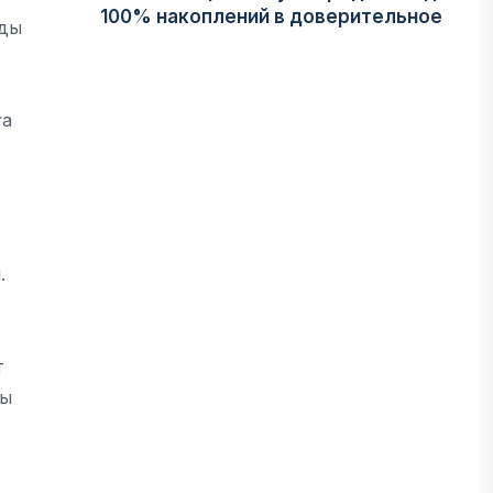
100% накоплений в доверительное
лды
управление
06 АВГУСТА, 2026
ға
НОВОСТИ
В Астане впервые испытали
пассажирский беспилотник
06 АВГУСТА, 2026
.
ФИНАНСЫ
На что Казахстан потратил больше
т
всего в нежилом строительстве
ты
06 АВГУСТА, 2026
МНЕНИЕ ЭКСПЕРТОВ