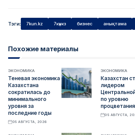
Тэги:
7kun.kz
7күнкз
бизнес
анықтама
Похожие материалы
ЭКОНОМИКА
ЭКОНОМИКА
Теневая экономика
Казахстан с
Казахстана
лидером
сократилась до
Центральной
минимального
по уровню
уровня за
процветания
последние годы
05 АВГУСТА, 2
05 АВГУСТА, 2026