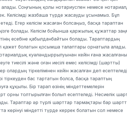
оя алады. Соңғының қолы нотариуспен немесе нотариа
ек. Келісімді жазбаша түрде жасауды ұсынамыз. Бұл
етеді. Егер келісім жасаған болсаңыз, басқа тараптан
ізге болады. Келісім бойынша қаржылық құжаттар заң
етінің есебіне қабылданбайтын болады. Тараптардың
елуі қажет болатын қосымша талаптары орнатыла алады.
нотариалдық куәләндыррылуынан кейін ғана жасалғаны
уге тиесілі және оған иесілі емес келісімді (шартты)
р олардың тіркелімінен кейін жасалған деп есептеледі
ірі тіркеуден бас тартатын болса, басқа тараптың
уға құқылы. Бір тарап өзінің міндеттемелерін
рт орны толтырылған болып есептеледі. Несиелік шар
ы. Тараптар әр түрлі шарттар тармақтары бар шарт
та көрінуі міндетті түрде керрек болатын сол немесе