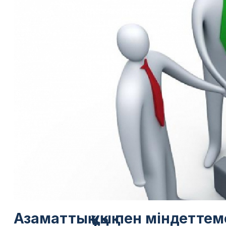
Азаматтық құқық пен міндетте