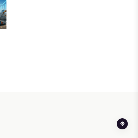
ФИНАНСЫ
В стране запустили платформу для
мониторинга финансирования
женщин-предпринимателей
05 АВГУСТА, 2026
ЭКОНОМИКА
Казахстан стал лидером
Центральной Азии по уровню
процветания
05 АВГУСТА, 2026
НОВОСТИ
В Алатау создадут экосистему по
производству экологичного