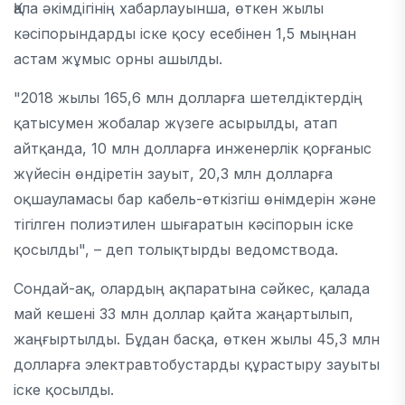
Қала әкімдігінің хабарлауынша, өткен жылы
кәсіпорындарды іске қосу есебінен 1,5 мыңнан
астам жұмыс орны ашылды.
"2018 жылы 165,6 млн долларға шетелдіктердің
қатысумен жобалар жүзеге асырылды, атап
айтқанда, 10 млн долларға инженерлік қорғаныс
жүйесін өндіретін зауыт, 20,3 млн долларға
оқшауламасы бар кабель-өткізгіш өнімдерін және
тігілген полиэтилен шығаратын кәсіпорын іске
қосылды", – деп толықтырды ведомствода.
Сондай-ақ, олардың ақпаратына сәйкес, қалада
май кешені 33 млн доллар қайта жаңартылып,
жаңғыртылды. Бұдан басқа, өткен жылы 45,3 млн
долларға электравтобустарды құрастыру зауыты
іске қосылды.