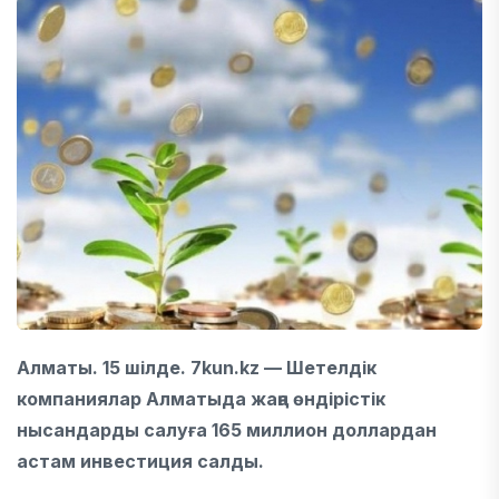
Алматы. 15 шілде. 7kun.kz — Шетелдік
компаниялар Алматыда жаңа өндірістік
нысандарды салуға 165 миллион доллардан
астам инвестиция салды.