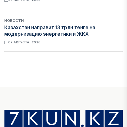
НОВОСТИ
Казахстан направит 13 трлн тенге на
модернизацию энергетики и ЖКХ
07 АВГУСТА, 2026
ФИНАНСЫ
Рост стоимости фондирования снижает
прибыль банков Казахстана
07 АВГУСТА, 2026
ЭКОНОМИКА
Денежно-кредитная политика влияет не
только на спрос, но и на предложение труда