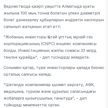
Ведомствода қазіргі уақытта Алматыда қуаты
жылына 100 мың тонна болатын үлкен диаметрлі
болат дәнекерлеу құбырларын өндіретін кәсіпорын
салынып жатқанын атап өтті.
"Жобаның инвесторы Қытай ұлттық мұнай-газ
корпорациясының (CNPC) еншілес компаниясы
болды. Инвестицияның жалпы сомасы 33 млрд
теңгені құрайды", - деп түсіндірді әкімдікте.
Сонымен қатар, түрік инвесторлары қалада бизнес
орталық салғысы келеді.
"Шетелдік компаниялар қызмет көрсету, АӨК,
медицина, туризм және құрылыс саласындағы
жобаларға қызығушылық танытуда", – деп
түйіндеді мемлекеттік орган.