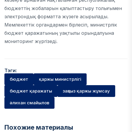
кезеңге арналған нақтыланған республикалық
бюджеттің жобаларын қалыптастыру толығымен
электрондық форматта жүзеге асырылады.
Мемлекеттік органдармен бірлесіп, министрлік
бюджет қаражатының уақтылы орындалуына
мониторинг жүргізеді.
Тэги:
бюджет
қаржы министрлігі
бюджет қаражаты
заңсыз қаржы жұмсау
әлихан смайылов
Похожие материалы