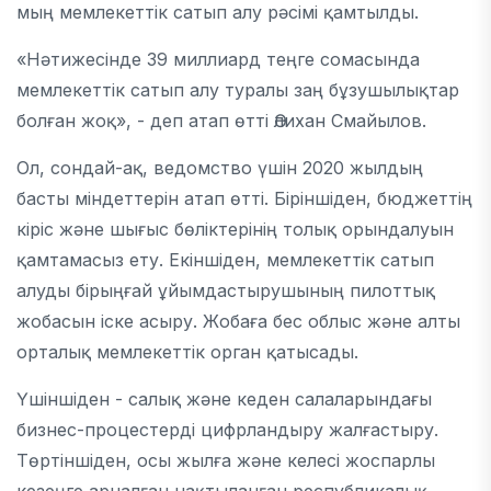
мың мемлекеттік сатып алу рәсімі қамтылды.
«Нәтижесінде 39 миллиард теңге сомасында
мемлекеттік сатып алу туралы заң бұзушылықтар
болған жоқ», - деп атап өтті Әлихан Смайылов.
Ол, сондай-ақ, ведомство үшін 2020 жылдың
басты міндеттерін атап өтті. Біріншіден, бюджеттің
кіріс және шығыс бөліктерінің толық орындалуын
қамтамасыз ету. Екіншіден, мемлекеттік сатып
алуды бірыңғай ұйымдастырушының пилоттық
жобасын іске асыру. Жобаға бес облыс және алты
орталық мемлекеттік орган қатысады.
Үшіншіден - салық және кеден салаларындағы
бизнес-процестерді цифрландыру жалғастыру.
Төртіншіден, осы жылға және келесі жоспарлы