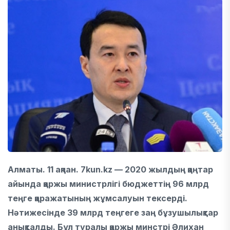
Алматы. 11 ақпан. 7kun.kz — 2020 жылдың қаңтар
айында қаржы министрлігі бюджеттің 96 млрд
теңге қаражатының жұмсалуын тексерді.
Нәтижесінде 39 млрд теңгеге заң бұзушылықтар
анықталды. Бұл туралы қаржы минстрі Әлихан