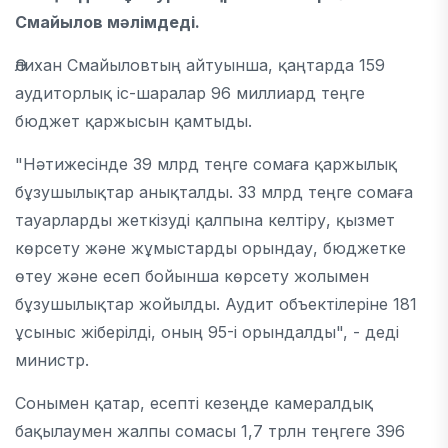
Смайылов мәлімдеді.
Әлихан Смайыловтың айтуынша, қаңтарда 159
аудиторлық іс-шаралар 96 миллиард теңге
бюджет қаржысын қамтыды.
"Нәтижесінде 39 млрд теңге сомаға қаржылық
бұзушылықтар анықталды. 33 млрд теңге сомаға
тауарларды жеткізуді қалпына келтіру, қызмет
көрсету және жұмыстарды орындау, бюджетке
өтеу және есеп бойынша көрсету жолымен
бұзушылықтар жойылды. Аудит объектілеріне 181
ұсыныс жіберілді, оның 95-і орындалды", - деді
министр.
Сонымен қатар, есепті кезеңде камералдық
бақылаумен жалпы сомасы 1,7 трлн теңгеге 396