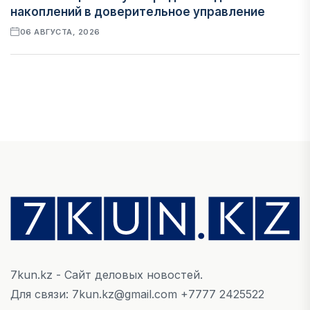
накоплений в доверительное управление
06 АВГУСТА, 2026
НОВОСТИ
В Астане впервые испытали пассажирский
беспилотник
06 АВГУСТА, 2026
ФИНАНСЫ
На что Казахстан потратил больше всего в
нежилом строительстве
06 АВГУСТА, 2026
7kun.kz - Сайт деловых новостей.
МНЕНИЕ ЭКСПЕРТОВ
Для связи: 7kun.kz@gmail.com +7777 2425522
После снижения базовой ставки банки начали