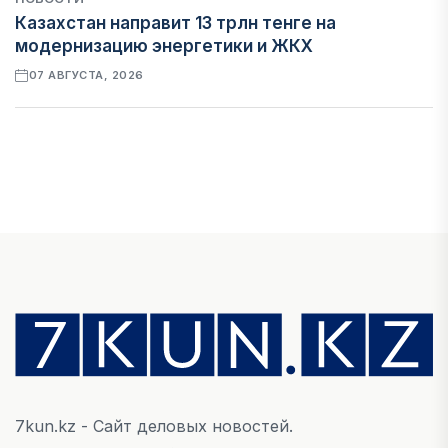
Казахстан направит 13 трлн тенге на
модернизацию энергетики и ЖКХ
07 АВГУСТА, 2026
ФИНАНСЫ
Рост стоимости фондирования снижает
прибыль банков Казахстана
07 АВГУСТА, 2026
ЭКОНОМИКА
Денежно-кредитная политика влияет не
только на спрос, но и на предложение труда
07 АВГУСТА, 2026
7kun.kz - Сайт деловых новостей.