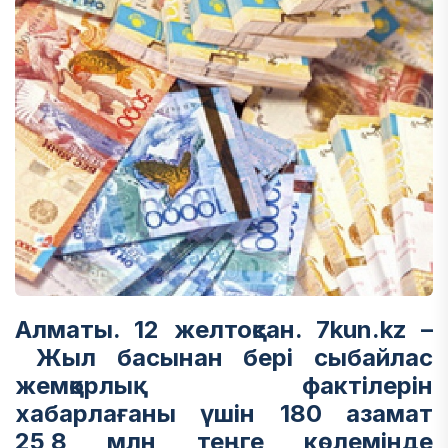
Алматы. 12 желтоқсан. 7kun.kz –
Жыл басынан бері сыбайлас
жемқорлық фактілерін
хабарлағаны үшін 180 азамат
25,8 млн теңге көлемінде