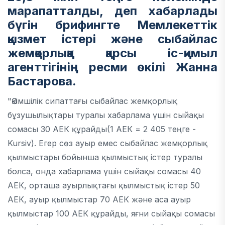
марапатталды, деп хабарлады
бүгін брифингте Мемлекеттік
қызмет істері және сыбайлас
жемқорлыққа қарсы іс-қимыл
агенттігінің ресми өкілі Жанна
Бастарова.
"Әкімшілік сипаттағы сыбайлас жемқорлық
бұзушылықтары туралы хабарлама үшін сыйақы
сомасы 30 АЕК құрайды(1 АЕК = 2 405 теңге -
Kursiv). Егер сөз ауыр емес сыбайлас жемқорлық
қылмыстары бойынша қылмыстық істер туралы
болса, онда хабарлама үшін сыйақы сомасы 40
АЕК, орташа ауырлықтағы қылмыстық істер 50
АЕК, ауыр қылмыстар 70 АЕК және аса ауыр
қылмыстар 100 АЕК құрайды, яғни сыйақы сомасы