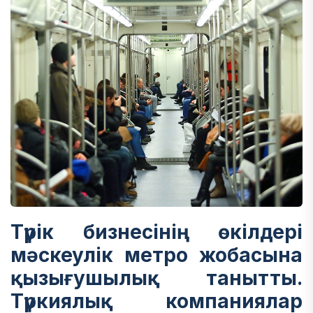
Түрік бизнесінің өкілдері
мәскеулік метро жобасына
қызығушылық танытты.
Түркиялық компаниялар