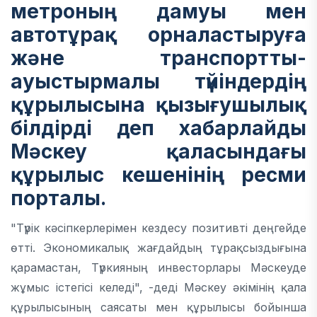
метроның дамуы мен
автотұрақ орналастыруға
және транспортты-
ауыстырмалы түйіндердің
құрылысына қызығушылық
білдірді деп хабарлайды
Мәскеу қаласындағы
құрылыс кешенінің
ресми
порталы
.
"Түрік кәсіпкерлерімен кездесу позитивті деңгейде
өтті. Экономикалық жағдайдың тұрақсыздығына
қарамастан, Түркияның инвесторлары Мәскеуде
жұмыс істегісі келеді", -деді Мәскеу әкімінің қала
құрылысының саясаты мен құрылысы бойынша