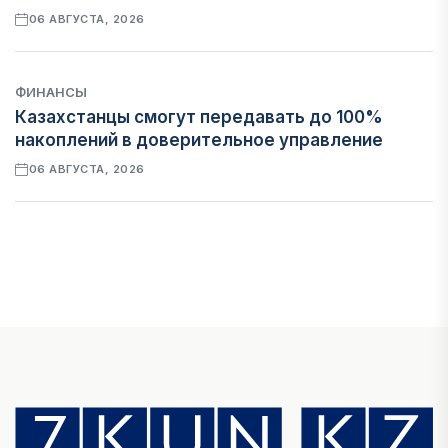
06 АВГУСТА, 2026
ФИНАНСЫ
Казахстанцы смогут передавать до 100%
накоплений в доверительное управление
06 АВГУСТА, 2026
НОВОСТИ
В Астане впервые испытали пассажирский
беспилотник
06 АВГУСТА, 2026
ФИНАНСЫ
На что Казахстан потратил больше всего в
нежилом строительстве