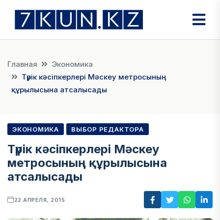
Главная
Экономика
Түрік кәсіпкерлері Мәскеу метросының
құрылысына атсалысады
ЭКОНОМИКА
ВЫБОР РЕДАКТОРА
Түрік кәсіпкерлері Мәскеу
метросының құрылысына
атсалысады
22 АПРЕЛЯ, 2015