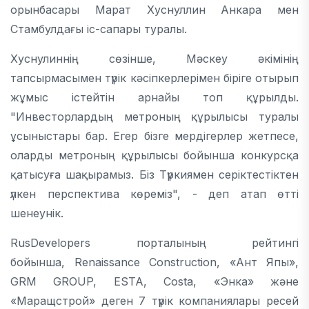
орынбасары Марат Хуснуллин Анкара мен
Стамбулдағы іс-сапары туралы.
Хуснулиннің сөзінше, Мәскеу әкімінің
тапсырмасымен түрік кәсіпкерлерімен біріге отырып
жұмыс істейтін арнайы топ құрылды.
"Инвесторлардың метроның құрылысы туралы
ұсыныстары бар. Егер бізге мердігерлер жетпесе,
оларды метроның құрылысы бойынша конкурсқа
қатысуға шақырамыз. Біз Түркиямен серіктестіктен
үлкен перспектива көреміз", - деп атап өтті
шенеунік.
RusDevelopers порталының рейтингі
бойынша, Renaissance Construction, «Ант Япы»,
GRM GROUP, ESTA, Costa, «Энка» және
«Маращстрой» деген 7 түрік компаниялары ресей