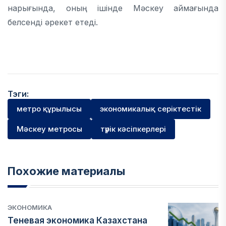
нарығында, оның ішінде Мәскеу аймағында
белсенді әрекет етеді.
Тэги:
метро құрылысы
экономикалық серіктестік
Мәскеу метросы
түрік кәсіпкерлері
Похожие материалы
ЭКОНОМИКА
Теневая экономика Казахстана