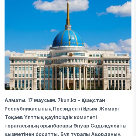
Алматы. 17 маусым. 7kun.kz – Қазақстан
Республикасының Президенті Қасым-Жомарт
Тоқаев Ұлттық қауіпсіздік комитеті
төрағасының орынбасары Әнуар Садықұловты
қызметінен босатты. Бұл туралы Ақорданың