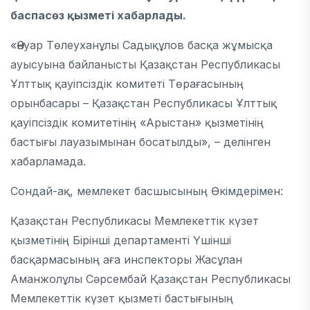
баспасөз қызметі хабарлады.
«Әнуар Төлеуханұлы Садықұлов басқа жұмысқа
ауысуына байланысты Қазақстан Республикасы
Ұлттық қауіпсіздік комитеті Төрағасының
орынбасары – Қазақстан Республикасы Ұлттық
қауіпсіздік комитетінің «Арыстан» қызметінің
бастығы лауазымынан босатылды», – делінген
хабарламада.
Сондай-ақ, мемлекет басшысының Өкімдерімен:
Қазақстан Республикасы Мемлекеттік күзет
қызметінің Бірінші департаменті Үшінші
басқармасының аға инспекторы Жасұлан
Аманжолұлы Сәрсембай Қазақстан Республикасы
Мемлекеттік күзет қызметі бастығының