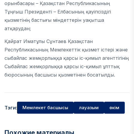
орынбасары – Қазақстан Республикасының
Тұңғыш Президенті – Елбасының қауіпсіздігі
қызметінің бастығы міндеттерін уақытша
атқарудан;
Қайрат Иматұлы Сұнтаев Қазақстан
Республикасының Мемлекеттік қызмет істері және
сыбайлас жемқорлыққа қарсы іс-қимыл агенттігінің
Сыбайлас жемқорлыққа қарсы іс-қимыл ұлттық
бюросының басшысы қызметінен босатылды.
Тэги:
Мемлекет басшысы
лауазым
өкім
Похожие материалы