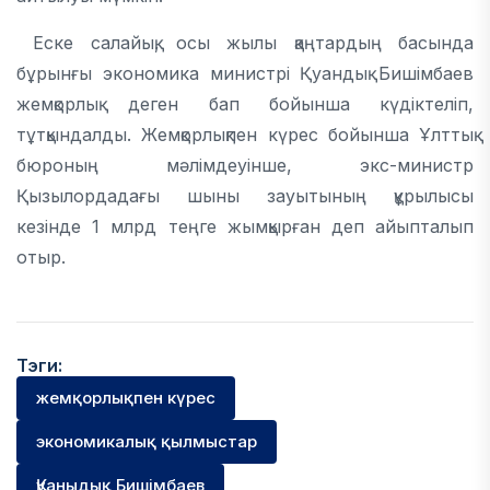
Еске салайық, осы жылы қаңтардың басында
бұрынғы экономика министрі Қуандық Бишімбаев
жемқорлық деген бап бойынша күдіктеліп,
тұтқындалды. Жемқорлықпен күрес бойынша Ұлттық
бюроның мәлімдеуінше, экс-министр
Қызылордадағы шыны зауытының құрылысы
кезінде 1 млрд теңге жымқырған деп айыпталып
отыр.
Тэги:
жемқорлықпен күрес
экономикалық қылмыстар
Қуаныдық Бишімбаев