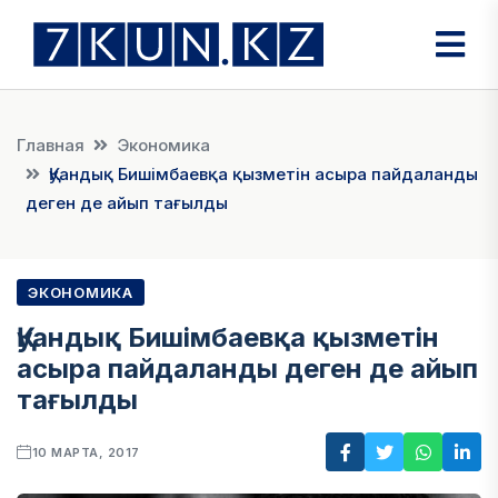
Главная
Экономика
Қуандық Бишімбаевқа қызметін асыра пайдаланды
деген де айып тағылды
ЭКОНОМИКА
Қуандық Бишімбаевқа қызметін
асыра пайдаланды деген де айып
тағылды
10 МАРТА, 2017