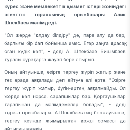
күрес және мемлекеттік қызмет істері жөніндегі
агенттік төрағасының орынбасары Алик
Шпекбаев мәлімдеді.
"Ол жерде "қолдау білдіру" де, пара алу да бар,
барлығы бір бап бойынша емес. Егер заңға қарасақ,
оған күдік көп", - деді А. Шпекбаев Бишімбаев
туралы сұрақтарға жауап бере отырып.
Оның айтуынша, әзірге тергеу жүріп жатыр және
тез арада аяқталады деп айтуға әлі ерте. "Әзірге
тергеу жүріп жатыр, бүгін-ертең аяқталмайды. Ол
жерде көп нәрсе, сарапшылар бар. Қорғаушылар
тарапынан да мәлімдемелер болады", - деді
төраға орынбасары. А.Шпекбаевтың болжауынша,
тергеу кезінде жымқырылған қаржы сомасы да
айтылуы мүмкін.