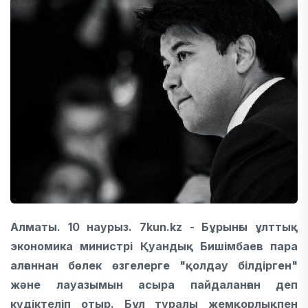
Алматы. 10 наурыз. 7kun.kz - Бұрынғы ұлттық
экономика министрі Қуандық Бишімбаев пара
алғаннан бөлек өзгелерге "қолдау білдірген"
және лауазымын асыра пайдаланған деп
күдіктеліп отыр. Бұл туралы жемқорлықпен