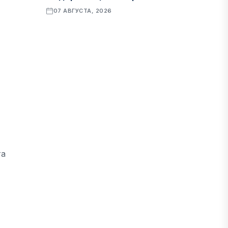
07 АВГУСТА, 2026
ФИНАНСЫ
Рост стоимости фондирования
снижает прибыль банков Казахстана
07 АВГУСТА, 2026
ЭКОНОМИКА
Денежно-кредитная политика
влияет не только на спрос, но и на
та
предложение труда
07 АВГУСТА, 2026
НОВОСТИ
Проект «Сарыбулак»: китайские