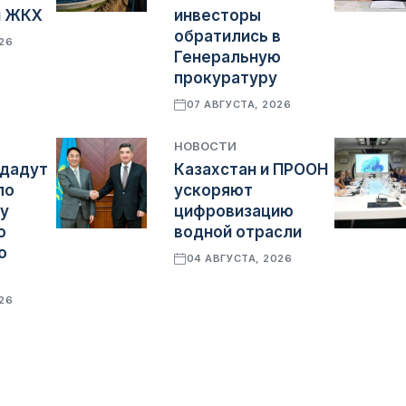
и ЖКХ
инвесторы
обратились в
026
Генеральную
прокуратуру
07 АВГУСТА, 2026
НОВОСТИ
здадут
Казахстан и ПРООН
по
ускоряют
у
цифровизацию
о
водной отрасли
о
04 АВГУСТА, 2026
026