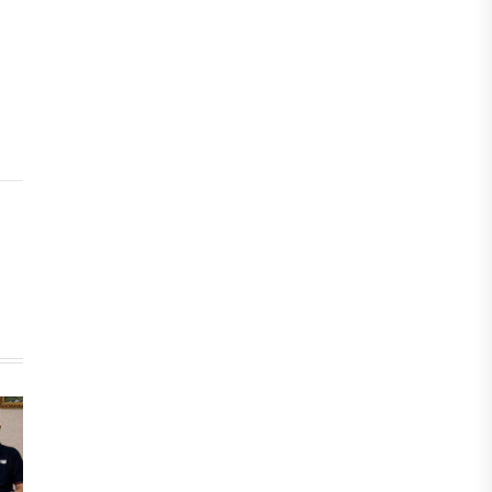
инвесторы обратились в
Генеральную прокуратуру
07 АВГУСТА, 2026
ФИНАНСЫ
Вводят ли банки в заблуждение,
предлагая ипотеки под низкие
проценты?
06 АВГУСТА, 2026
IT, ТЕХНОЛОГИЯ
Конфликт вокруг Relog дошел до
суда: стороны обменялись
взаимными обвинениями
06 АВГУСТА, 2026