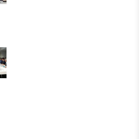
ФИНАНСЫ
Сколько нужно зарабатывать
казахстанцу, чтобы жить без
ощущения бедности
06 АВГУСТА, 2026
ФИНАНСЫ
Казахстанцы смогут передавать до
100% накоплений в доверительное
управление
06 АВГУСТА, 2026
НОВОСТИ
В Астане впервые испытали
пассажирский беспилотник