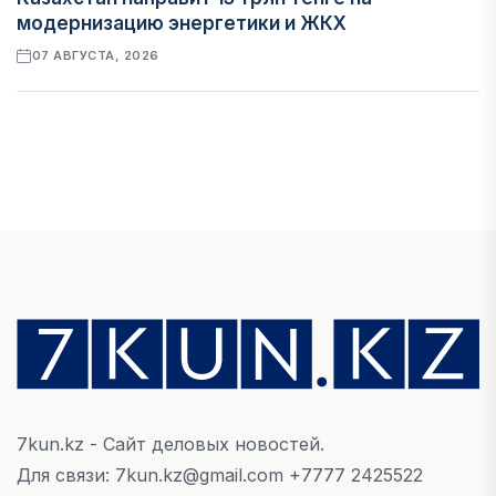
модернизацию энергетики и ЖКХ
07 АВГУСТА, 2026
ФИНАНСЫ
Рост стоимости фондирования снижает
прибыль банков Казахстана
07 АВГУСТА, 2026
ЭКОНОМИКА
Денежно-кредитная политика влияет не
только на спрос, но и на предложение труда
07 АВГУСТА, 2026
7kun.kz - Сайт деловых новостей.
НОВОСТИ
Для связи: 7kun.kz@gmail.com +7777 2425522