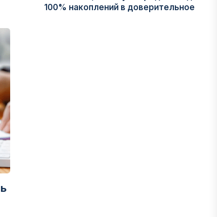
100% накоплений в доверительное
управление
06 АВГУСТА, 2026
НОВОСТИ
В Астане впервые испытали
пассажирский беспилотник
06 АВГУСТА, 2026
ФИНАНСЫ
На что Казахстан потратил больше
всего в нежилом строительстве
06 АВГУСТА, 2026
ть
МНЕНИЕ ЭКСПЕРТОВ