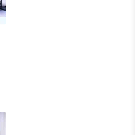
ФИНАНСЫ
В стране запустили платформу для
мониторинга финансирования
женщин-предпринимателей
05 АВГУСТА, 2026
ЭКОНОМИКА
Казахстан стал лидером
Центральной Азии по уровню
процветания
05 АВГУСТА, 2026
НОВОСТИ
В Алатау создадут экосистему по
производству экологичного