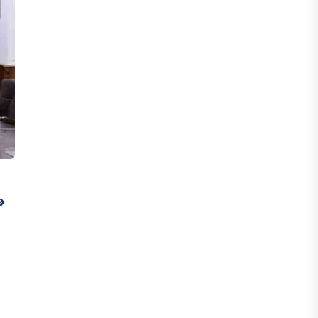
авиационного топлива
05 АВГУСТА, 2026
МНЕНИЕ ЭКСПЕРТОВ
От отчётности к результату: как
повысить эффективность
государственных проектов
04 АВГУСТА, 2026
»
IT, ТЕХНОЛОГИЯ
Казахстан запускает масштабную
цифровую трансформацию
экономики
04 АВГУСТА, 2026