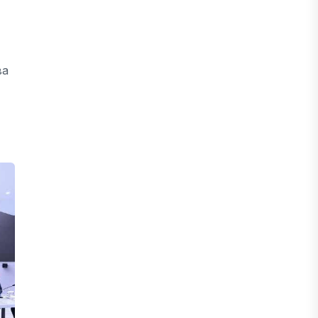
После снижения базовой ставки
банки начали менять условия по
депозитам.
05 АВГУСТА, 2026
ва
IT, ТЕХНОЛОГИЯ
Казахстан и Корея создадут центр
по редким металлам
05 АВГУСТА, 2026
ЭКОНОМИКА
Теневая экономика Казахстана
сократилась до минимального
уровня за последние годы
05 АВГУСТА, 2026