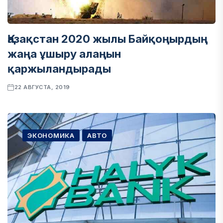
Қазақстан 2020 жылы Байқоңырдың
жаңа ұшыру алаңын
қаржыландырады
22 АВГУСТА, 2019
ЭКОНОМИКА
АВТО