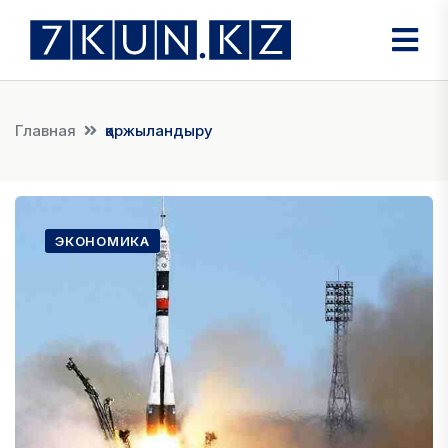
Главная
қаржыландыру
ЭКОНОМИКА