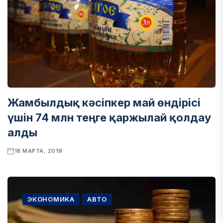
Жамбылдық кәсіпкер май өндірісі
үшін 74 млн теңге қаржылай қолдау
алды
18 МАРТА, 2019
ЭКОНОМИКА
АВТО