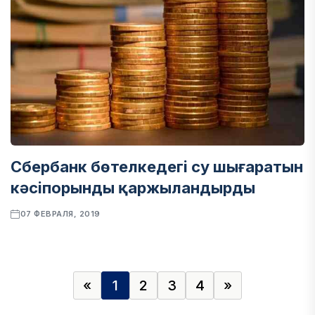
Сбербанк бөтелкедегі су шығаратын
кәсіпорынды қаржыландырды
07 ФЕВРАЛЯ, 2019
«
1
2
3
4
»