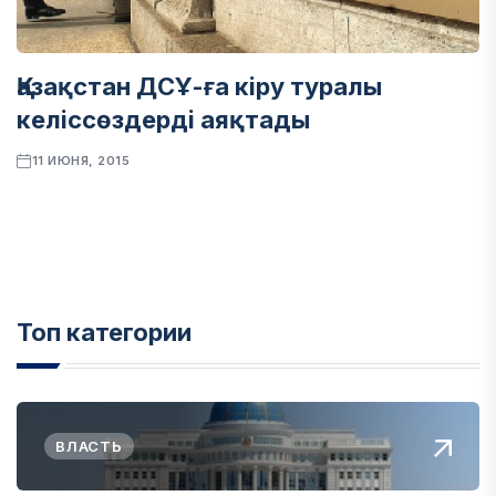
Қазақстан ДСҰ-ға кіру туралы
келіссөздерді аяқтады
11 ИЮНЯ, 2015
Топ категории
ВЛАСТЬ