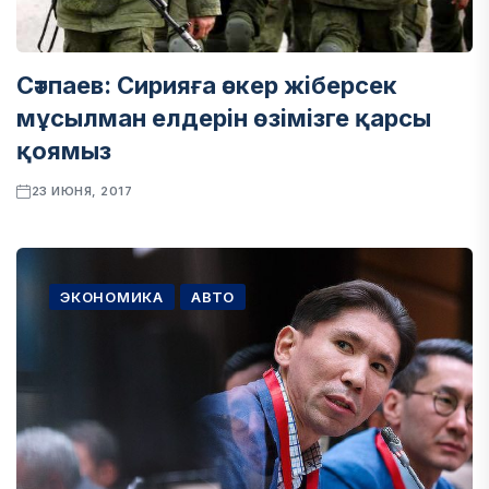
Сәтпаев: Сирияға әскер жіберсек
мұсылман елдерін өзімізге қарсы
қоямыз
23 ИЮНЯ, 2017
ЭКОНОМИКА
АВТО