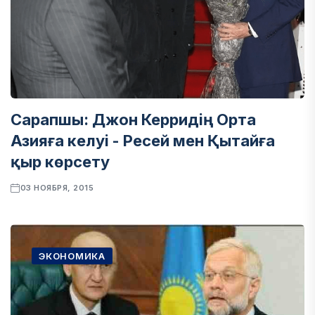
Сарапшы: Джон Керридің Орта
Азияға келуі - Ресей мен Қытайға
қыр көрсету
03 НОЯБРЯ, 2015
ЭКОНОМИКА