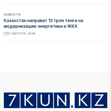
НОВОСТИ
Казахстан направит 13 трлн тенге на
модернизацию энергетики и ЖКХ
07 АВГУСТА, 2026
ФИНАНСЫ
Рост стоимости фондирования снижает
прибыль банков Казахстана
07 АВГУСТА, 2026
ЭКОНОМИКА
Денежно-кредитная политика влияет не
только на спрос, но и на предложение труда
07 АВГУСТА, 2026