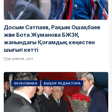
Досым Сатпаев, Рақым Ошақбаев
және Бота Жұманова БЖЗҚ
жанындағы Қоғамдық кеңестен
шығып кетті
26 АПРЕЛЯ, 2017
ЭКОНОМИКА
ВЫБОР РЕДАКТОРА