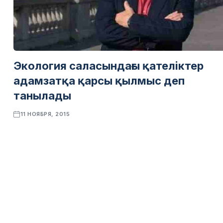
Экология саласындағы қателіктер
адамзатқа қарсы қылмыс деп
танылады
11 НОЯБРЯ, 2015