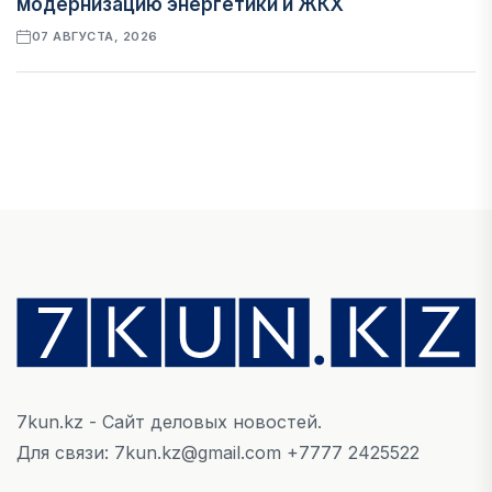
модернизацию энергетики и ЖКХ
07 АВГУСТА, 2026
ФИНАНСЫ
Рост стоимости фондирования снижает
прибыль банков Казахстана
07 АВГУСТА, 2026
ЭКОНОМИКА
Денежно-кредитная политика влияет не
только на спрос, но и на предложение труда
07 АВГУСТА, 2026
7kun.kz - Сайт деловых новостей.
НОВОСТИ
Для связи: 7kun.kz@gmail.com +7777 2425522
Проект «Сарыбулак»: китайские инвесторы