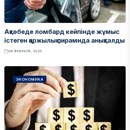
Ақтөбеде ломбард кейпінде жұмыс
істеген қаржылық пирамида анықталды
06 ФЕВРАЛЯ, 2023
ЭКОНОМИКА