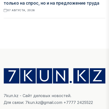
только на спрос, но и на предложение труда
07 АВГУСТА, 2026
НОВОСТИ
Проект «Сарыбулак»: китайские инвесторы
обратились в Генеральную прокуратуру
07 АВГУСТА, 2026
ФИНАНСЫ
Вводят ли банки в заблуждение, предлагая
ипотеки под низкие проценты?
06 АВГУСТА, 2026
7kun.kz - Сайт деловых новостей.
IT, ТЕХНОЛОГИЯ
Для связи: 7kun.kz@gmail.com +7777 2425522
Конфликт вокруг Relog дошел до суда: