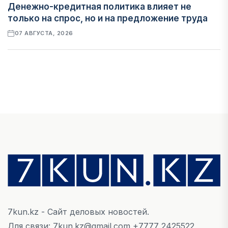
Денежно-кредитная политика влияет не
только на спрос, но и на предложение труда
07 АВГУСТА, 2026
НОВОСТИ
Проект «Сарыбулак»: китайские инвесторы
обратились в Генеральную прокуратуру
07 АВГУСТА, 2026
ФИНАНСЫ
Вводят ли банки в заблуждение, предлагая
ипотеки под низкие проценты?
06 АВГУСТА, 2026
7kun.kz - Сайт деловых новостей.
IT, ТЕХНОЛОГИЯ
Для связи: 7kun.kz@gmail.com +7777 2425522