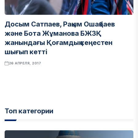
Досым Сатпаев, Рақым Ошақбаев
және Бота Жұманова БЖЗҚ
жанындағы Қоғамдық кеңестен
шығып кетті
26 АПРЕЛЯ, 2017
Топ категории