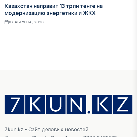
Казахстан направит 13 трлн тенге на
модернизацию энергетики и ЖКХ
07 АВГУСТА, 2026
ФИНАНСЫ
Рост стоимости фондирования снижает
прибыль банков Казахстана
07 АВГУСТА, 2026
ЭКОНОМИКА
Денежно-кредитная политика влияет не
только на спрос, но и на предложение труда
07 АВГУСТА, 2026
7kun.kz - Сайт деловых новостей.
НОВОСТИ