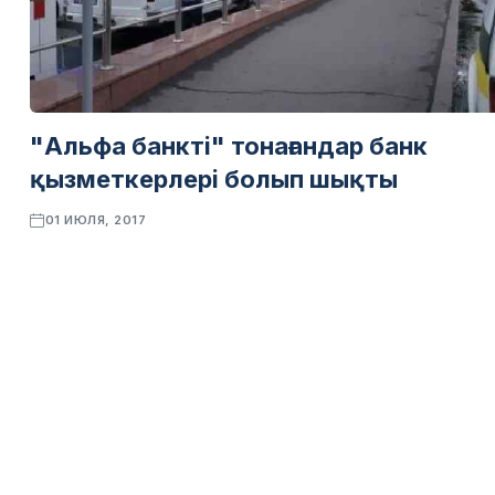
"Альфа банкті" тонағандар банк
қызметкерлері болып шықты
01 ИЮЛЯ, 2017