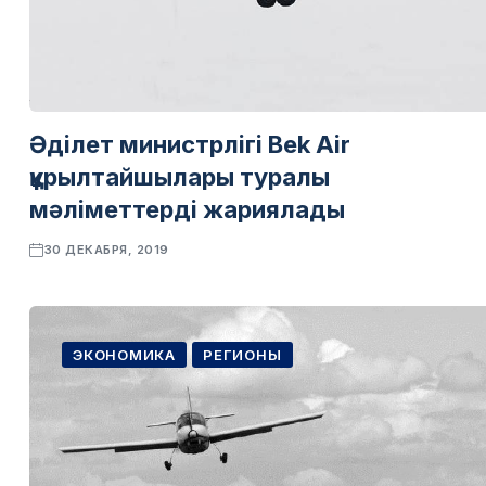
Әділет министрлігі Bek Air
құрылтайшылары туралы
мәліметтерді жариялады
30 ДЕКАБРЯ, 2019
ЭКОНОМИКА
РЕГИОНЫ