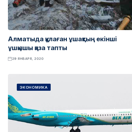
Алматыда құлаған ұшақтың екінші
ұшқышы қаза тапты
29 ЯНВАРЯ, 2020
ЭКОНОМИКА