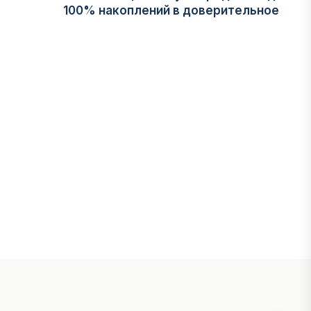
100% накоплений в доверительное
управление
06 АВГУСТА, 2026
НОВОСТИ
В Астане впервые испытали
пассажирский беспилотник
06 АВГУСТА, 2026
ФИНАНСЫ
На что Казахстан потратил больше
всего в нежилом строительстве
06 АВГУСТА, 2026
МНЕНИЕ ЭКСПЕРТОВ