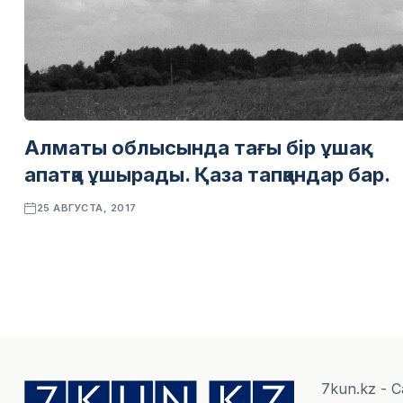
Алматы облысында тағы бір ұшақ
апатқа ұшырады. Қаза тапқандар бар.
25 АВГУСТА, 2017
7kun.kz - 