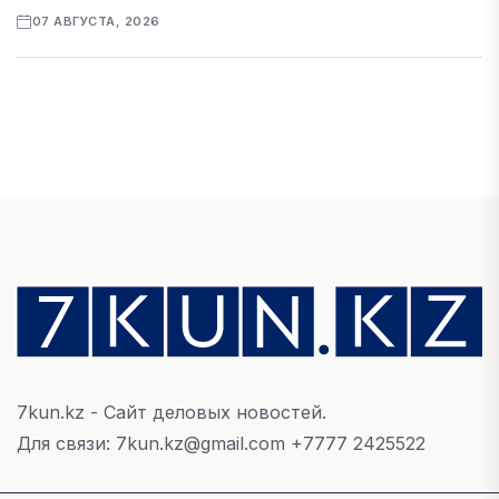
07 АВГУСТА, 2026
ФИНАНСЫ
Рост стоимости фондирования снижает
прибыль банков Казахстана
07 АВГУСТА, 2026
ЭКОНОМИКА
Денежно-кредитная политика влияет не
только на спрос, но и на предложение труда
07 АВГУСТА, 2026
7kun.kz - Сайт деловых новостей.
НОВОСТИ
Для связи: 7kun.kz@gmail.com +7777 2425522
Проект «Сарыбулак»: китайские инвесторы
обратились в Генеральную прокуратуру