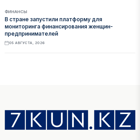
ФИНАНСЫ
В стране запустили платформу для
мониторинга финансирования женщин-
предпринимателей
05 АВГУСТА, 2026
ЭКОНОМИКА
Казахстан стал лидером Центральной Азии по
уровню процветания
05 АВГУСТА, 2026
НОВОСТИ
В Алатау создадут экосистему по
производству экологичного авиационного
топлива