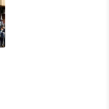
ФИНАНСЫ
Сколько нужно зарабатывать
казахстанцу, чтобы жить без
ощущения бедности
06 АВГУСТА, 2026
ФИНАНСЫ
Казахстанцы смогут передавать до
100% накоплений в доверительное
управление
06 АВГУСТА, 2026
НОВОСТИ
В Астане впервые испытали
пассажирский беспилотник