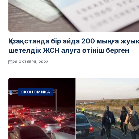
Қазақстанда бір айда 200 мыңға жуы
шетелдік ЖСН алуға өтініш берген
26 ОКТЯБРЯ, 2022
ЭКОНОМИКА