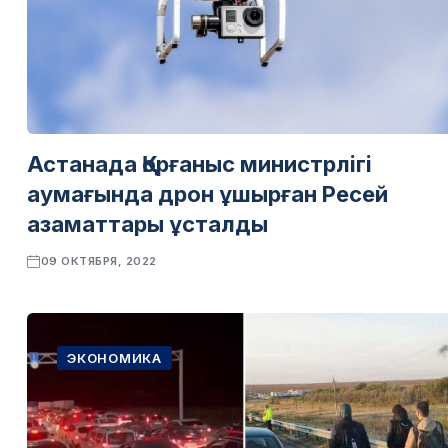
Астанада Қорғаныс министрлігі
аумағында дрон ұшырған Ресей
азаматтары ұсталды
09 ОКТЯБРЯ, 2022
ЭКОНОМИКА