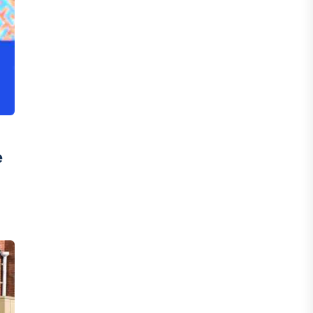
инвесторы обратились в
Генеральную прокуратуру
07 АВГУСТА, 2026
ФИНАНСЫ
Вводят ли банки в заблуждение,
предлагая ипотеки под низкие
проценты?
е
06 АВГУСТА, 2026
IT, ТЕХНОЛОГИЯ
Конфликт вокруг Relog дошел до
суда: стороны обменялись
взаимными обвинениями
06 АВГУСТА, 2026