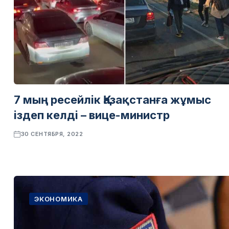
7 мың ресейлік Қазақстанға жұмыс
іздеп келді – вице-министр
30 СЕНТЯБРЯ, 2022
ЭКОНОМИКА