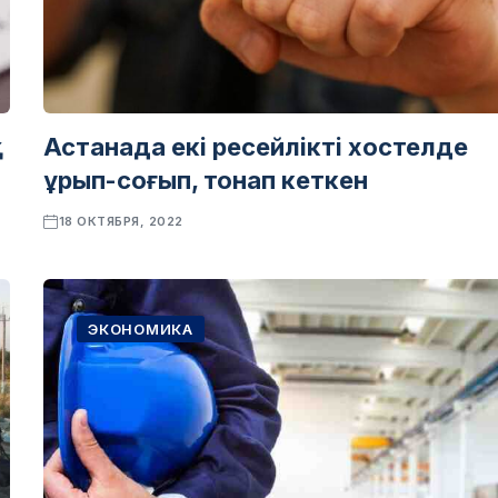
қ
Астанада екі ресейлікті хостелде
ұрып-соғып, тонап кеткен
18 ОКТЯБРЯ, 2022
ЭКОНОМИКА