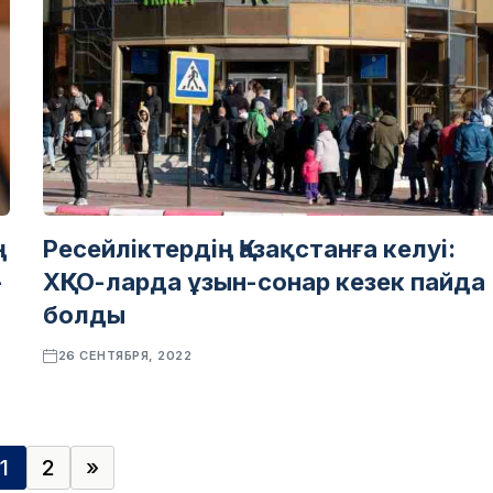
ң
Ресейліктердің Қазақстанға келуі:
–
ХҚКО-ларда ұзын-сонар кезек пайда
болды
26 СЕНТЯБРЯ, 2022
1
2
»