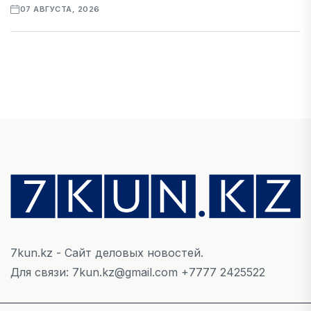
07 АВГУСТА, 2026
ФИНАНСЫ
Рост стоимости фондирования снижает
прибыль банков Казахстана
07 АВГУСТА, 2026
ЭКОНОМИКА
Денежно-кредитная политика влияет не
только на спрос, но и на предложение труда
07 АВГУСТА, 2026
7kun.kz - Сайт деловых новостей.
НОВОСТИ
Для связи: 7kun.kz@gmail.com +7777 2425522
Проект «Сарыбулак»: китайские инвесторы
обратились в Генеральную прокуратуру