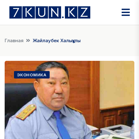
Главная
Жайлаубек Халықұлы
ЭКОНОМИКА