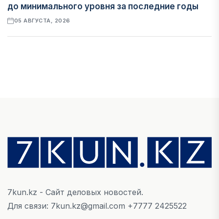
до минимального уровня за последние годы
05 АВГУСТА, 2026
ФИНАНСЫ
В стране запустили платформу для
мониторинга финансирования женщин-
предпринимателей
05 АВГУСТА, 2026
ЭКОНОМИКА
Казахстан стал лидером Центральной Азии по
уровню процветания
05 АВГУСТА, 2026
7kun.kz - Сайт деловых новостей.
Для связи: 7kun.kz@gmail.com +7777 2425522
НОВОСТИ