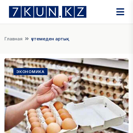
Главная
үстемеден артық
ЭКОНОМИКА