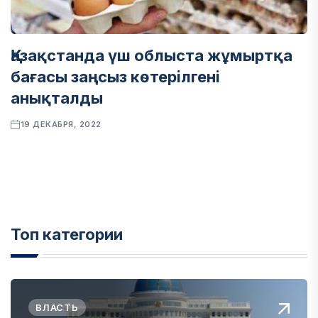
Қазақстанда үш облыста жұмыртқа
бағасы заңсыз көтерілгені
анықталды
19 ДЕКАБРЯ, 2022
Топ категории
ВЛАСТЬ