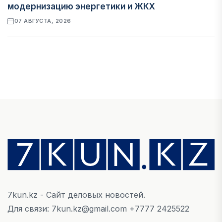
модернизацию энергетики и ЖКХ
07 АВГУСТА, 2026
ФИНАНСЫ
Рост стоимости фондирования снижает
прибыль банков Казахстана
07 АВГУСТА, 2026
ЭКОНОМИКА
Денежно-кредитная политика влияет не
только на спрос, но и на предложение труда
07 АВГУСТА, 2026
7kun.kz - Сайт деловых новостей.
НОВОСТИ
Для связи: 7kun.kz@gmail.com +7777 2425522
Проект «Сарыбулак»: китайские инвесторы