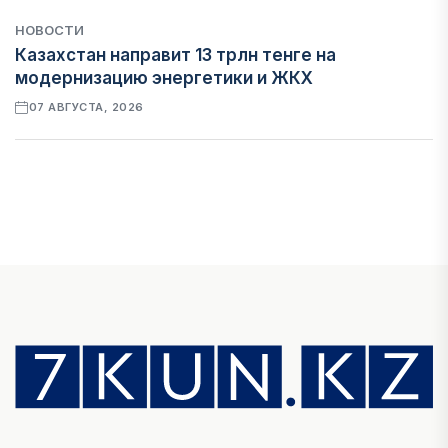
НОВОСТИ
Казахстан направит 13 трлн тенге на
модернизацию энергетики и ЖКХ
07 АВГУСТА, 2026
ФИНАНСЫ
Рост стоимости фондирования снижает
прибыль банков Казахстана
07 АВГУСТА, 2026
ЭКОНОМИКА
Денежно-кредитная политика влияет не
только на спрос, но и на предложение труда
07 АВГУСТА, 2026