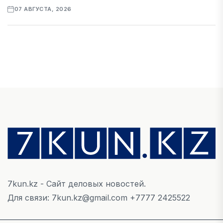
07 АВГУСТА, 2026
ФИНАНСЫ
Рост стоимости фондирования снижает
прибыль банков Казахстана
07 АВГУСТА, 2026
ЭКОНОМИКА
Денежно-кредитная политика влияет не
только на спрос, но и на предложение труда
07 АВГУСТА, 2026
7kun.kz - Сайт деловых новостей.
НОВОСТИ
Для связи: 7kun.kz@gmail.com +7777 2425522
Проект «Сарыбулак»: китайские инвесторы
обратились в Генеральную прокуратуру