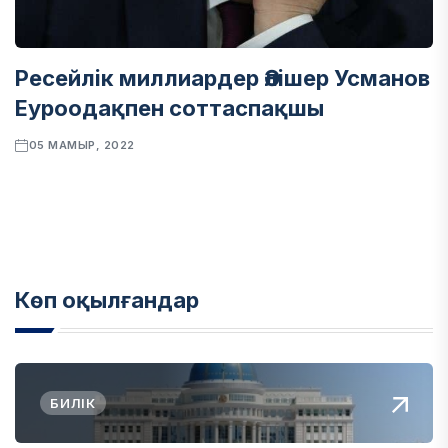
Ресейлік миллиардер Әлішер Усманов
Еуроодақпен соттаспақшы
05 МАМЫР, 2022
Көп оқылғандар
БИЛІК