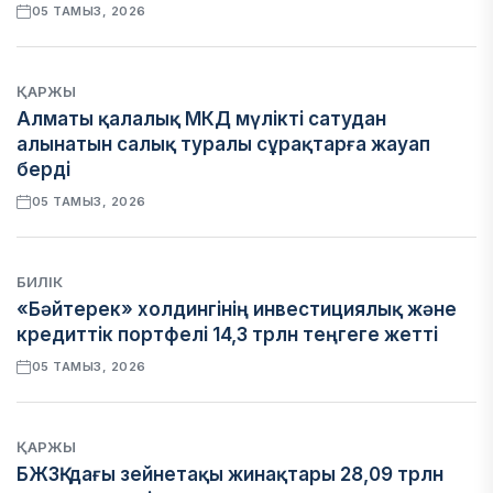
05 ТАМЫЗ, 2026
ҚАРЖЫ
Алматы қалалық МКД мүлікті сатудан
алынатын салық туралы сұрақтарға жауап
берді
05 ТАМЫЗ, 2026
БИЛІК
«Бәйтерек» холдингінің инвестициялық және
кредиттік портфелі 14,3 трлн теңгеге жетті
05 ТАМЫЗ, 2026
ҚАРЖЫ
БЖЗҚ-дағы зейнетақы жинақтары 28,09 трлн