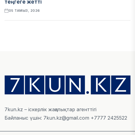
теңгеге жетті
05 ТАМЫЗ, 2026
ҚАРЖЫ
Отбасы банктің қолдауымен 1,5 жыл ішінде 40
мыңға жуық отбасы қоныс тойын тойлады
05 ТАМЫЗ, 2026
БИЗНЕС
Freedom Travel іссапар ұйымдастыратын ЖИ
агентін іске қосты
05 ТАМЫЗ, 2026
7kun.kz – іскерлік жаңалықтар агенттігі
Байланыс үшін: 7kun.kz@gmail.com +7777 2425522
ЖАҢАЛЫҚТАР
Фейк: Желіде тараған «жолбарыс» фотосы