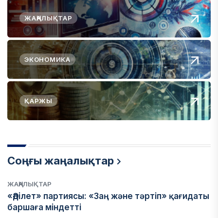
ЖАҢАЛЫҚТАР
ЭКОНОМИКА
ҚАРЖЫ
Соңғы жаңалықтар
ЖАҢАЛЫҚТАР
«Әділет» партиясы: «Заң және тәртіп» қағидаты
баршаға міндетті