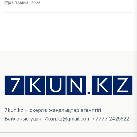
06 ТАМЫЗ, 2026
ЭКОНОМИКА
Қазақстан мен Өзбекстан арасындағы тауар
айналымы 4,8 млрд АҚШ долларына жетті
05 ТАМЫЗ, 2026
ҚАРЖЫ
Алматы қалалық МКД мүлікті сатудан
алынатын салық туралы сұрақтарға жауап
берді
05 ТАМЫЗ, 2026
7kun.kz – іскерлік жаңалықтар агенттігі
Байланыс үшін: 7kun.kz@gmail.com +7777 2425522
БИЛІК
«Бәйтерек» холдингінің инвестициялық және