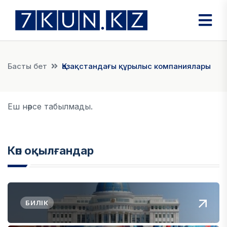
Басты бет
Қазақстандағы құрылыс компаниялары
Еш нәрсе табылмады.
Көп оқылғандар
БИЛІК