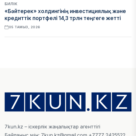
БИЛІК
«Бәйтерек» холдингінің инвестициялық және
кредиттік портфелі 14,3 трлн теңгеге жетті
05 ТАМЫЗ, 2026
ҚАРЖЫ
БЖЗҚ-дағы зейнетақы жинақтары 28,09 трлн
теңгеге жетті
05 ТАМЫЗ, 2026
ҚАРЖЫ
Отбасы банктің қолдауымен 1,5 жыл ішінде 40
мыңға жуық отбасы қоныс тойын тойлады
05 ТАМЫЗ, 2026
7kun.kz – іскерлік жаңалықтар агенттігі
Байланыс үшін: 7kun.kz@gmail.com +7777 2425522