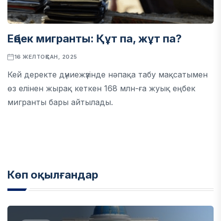
Еңбек мигранты: Құт па, жұт па?
16 ЖЕЛТОҚСАН, 2025
Кей деректе дүниежүзінде нәпақа табу мақсатымен
өз елінен жырақ кеткен 168 млн-ға жуық еңбек
мигранты бары айтылады.
Көп оқылғандар