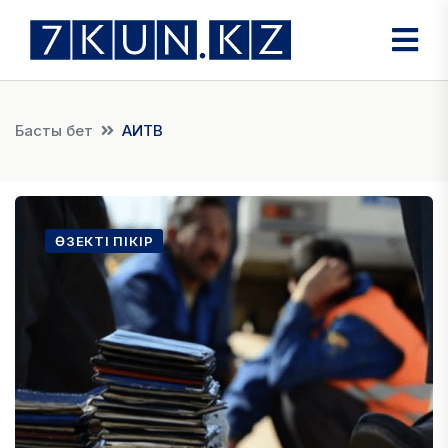
Басты бет
АИТВ
ӨЗЕКТІ ПІКІР