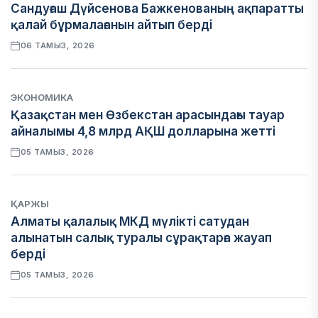
Сандуғаш Дүйсенова Бажкенованың ақпаратты
қалай бұрмалағанын айтып берді
06 ТАМЫЗ, 2026
ЭКОНОМИКА
Қазақстан мен Өзбекстан арасындағы тауар
айналымы 4,8 млрд АҚШ долларына жетті
05 ТАМЫЗ, 2026
ҚАРЖЫ
Алматы қалалық МКД мүлікті сатудан
алынатын салық туралы сұрақтарға жауап
берді
05 ТАМЫЗ, 2026