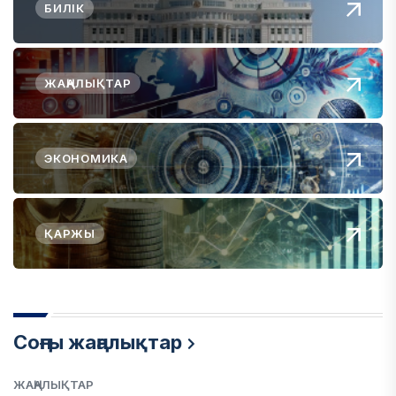
БИЛІК
ЖАҢАЛЫҚТАР
ЭКОНОМИКА
ҚАРЖЫ
Соңғы жаңалықтар
ЖАҢАЛЫҚТАР