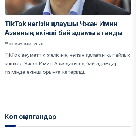
TikTok негізін қалаушы Чжан Имин
Азияның екінші бай адамы атанды
03 МАУСЫМ, 2026
TikTok әлеуметтік желісінің негізін қалаған қытайлық
кәсіпкер Чжан Имин Азиядағы ең бай адамдар
тізімінде екінші орынға көтерілді.
Көп оқылғандар