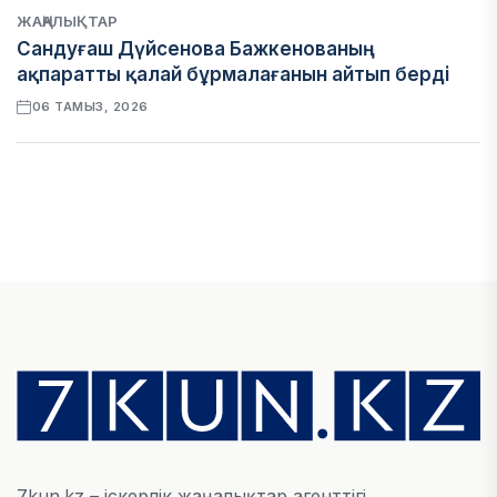
ЖАҢАЛЫҚТАР
Сандуғаш Дүйсенова Бажкенованың
ақпаратты қалай бұрмалағанын айтып берді
06 ТАМЫЗ, 2026
ЭКОНОМИКА
Қазақстан мен Өзбекстан арасындағы тауар
айналымы 4,8 млрд АҚШ долларына жетті
05 ТАМЫЗ, 2026
ҚАРЖЫ
Алматы қалалық МКД мүлікті сатудан
алынатын салық туралы сұрақтарға жауап
берді
05 ТАМЫЗ, 2026
7kun.kz – іскерлік жаңалықтар агенттігі