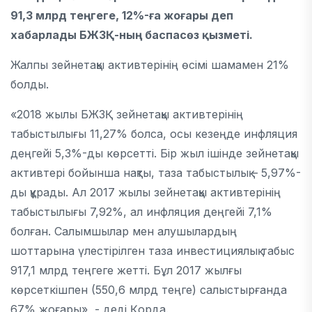
91,3 млрд теңгеге, 12%-ға жоғары деп
хабарлады БЖЗҚ-ның баспасөз қызметі.
Жалпы зейнетақы активтерінің өсімі шамамен 21%
болды.
«2018 жылы БЖЗҚ зейнетақы активтерінің
табыстылығы 11,27% болса, осы кезеңде инфляция
деңгейі 5,3%-ды көрсетті. Бір жыл ішінде зейнетақы
активтері бойынша нақты, таза табыстылық – 5,97%-
ды құрады. Ал 2017 жылы зейнетақы активтерінің
табыстылығы 7,92%, ал инфляция деңгейі 7,1%
болған. Салымшылар мен алушылардың
шоттарына үлестірілген таза инвестициялық табыс
917,1 млрд теңгеге жетті. Бұл 2017 жылғы
көрсеткішпен (550,6 млрд теңге) салыстырғанда
67% жоғары», - деді Қорда.