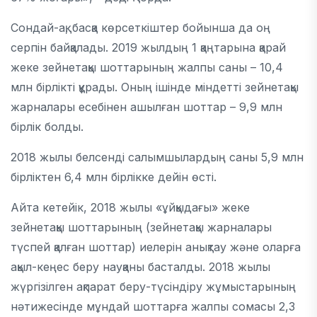
Сондай-ақ, басқа көрсеткіштер бойынша да оң
серпін байқалады. 2019 жылдың 1 қаңтарына қарай
жеке зейнетақы шоттарының жалпы саны – 10,4
млн бірлікті құрады. Оның ішінде міндетті зейнетақы
жарналары есебінен ашылған шоттар – 9,9 млн
бірлік болды.
2018 жылы белсенді салымшылардың саны 5,9 млн
бірліктен 6,4 млн бірлікке дейін өсті.
Айта кетейік, 2018 жылы «ұйқыдағы» жеке
зейнетақы шоттарының (зейнетақы жарналары
түспей қалған шоттар) иелерін анықтау және оларға
ақыл-кеңес беру науқаны басталды. 2018 жылы
жүргізілген ақпарат беру-түсіндіру жұмыстарының
нәтижесінде мұндай шоттарға жалпы сомасы 2,3