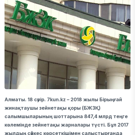
Алматы. 18 сәуір. 7kun.kz – 2018 жылы Бірыңғай
жинақтаушы зейнетақы қоры (БЖЗҚ)
салымшыларының шоттарына 847,4 млрд теңге
көлемінде зейнетақы жарналары түсті. Бұл 2017
жылдың сәйкес көрсеткішімен салыстырғанда