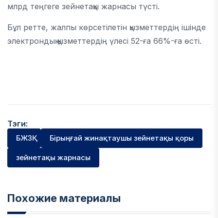
млрд теңгеге зейнетақы жарнасы түсті.
Бұл ретте, жалпы көрсетілетін қызметтердің ішінде
электрондық қызметтердің үлесі 52-ға 66%-ға өсті.
Тэги:
БЖЗҚ
Бірыңғай жинақтаушы зейнетақы қоры
зейнетақы жарнасы
Похожие материалы