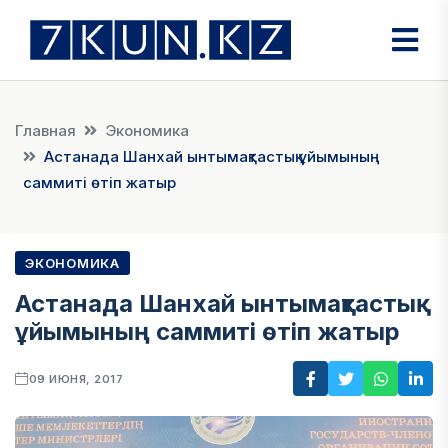
Главная
Экономика
Астанада Шанхай ынтымақтастық ұйымының
саммиті өтіп жатыр
ЭКОНОМИКА
Астанада Шанхай ынтымақтастық
ұйымының саммиті өтіп жатыр
09 ИЮНЯ, 2017