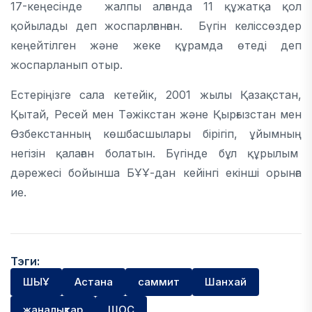
17-кеңесінде жалпы алғанда 11 құжатқа қол
қойылады деп жоспарлғанған. Бүгін келіссөздер
кеңейтілген және жеке құрамда өтеді деп
жоспарланып отыр.
Естеріңізге сала кетейік, 2001 жылы Қазақстан,
Қытай, Ресей мен Тәжікстан және Қырғызстан мен
Өзбекстанның көшбасшылары бірігіп, ұйымның
негізін қалаған болатын. Бүгінде бұл құрылым
дәрежесі бойынша БҰҰ-дан кейінгі екінші орынға
ие.
Тэги:
ШЫҰ
Астана
саммит
Шанхай
жаңалықтар
ШОС