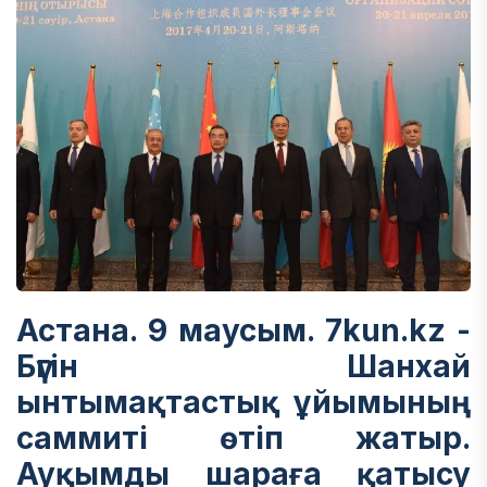
Астана. 9 маусым. 7kun.kz -
Бүгін Шанхай
ынтымақтастық ұйымының
саммиті өтіп жатыр.
Ауқымды шараға қатысу