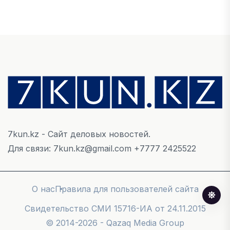
Рост стоимости фондирования снижает
прибыль банков Казахстана
07 АВГУСТА, 2026
ЭКОНОМИКА
Денежно-кредитная политика влияет не
только на спрос, но и на предложение труда
07 АВГУСТА, 2026
7kun.kz - Сайт деловых новостей.
НОВОСТИ
Для связи: 7kun.kz@gmail.com +7777 2425522
Проект «Сарыбулак»: китайские инвесторы
обратились в Генеральную прокуратуру
07 АВГУСТА, 2026
О нас
Правила для пользователей сайта
Cвидетельство СМИ 15716-ИА от 24.11.2015
© 2014-2026 - Qazaq Media Group
ФИНАНСЫ