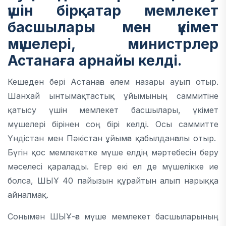
үшін бірқатар мемлекет
басшылары мен үкімет
мүшелері, министрлер
Астанаға арнайы
келді
.
Кешеден бері Астанаға әлем назары ауып отыр.
Шанхай ынтымақтастық ұйымының саммитіне
қатысу үшін мемлекет басшылары, үкімет
мүшелері бірінен соң бірі келді. Осы саммитте
Үндістан мен Пәкістан ұйымға қабылданғалы отыр.
Бүгін қос мемлекетке мүше елдің мәртебесін беру
мәселесі қаралады. Егер екі ел де мүшелікке ие
болса, ШЫҰ 40 пайызын құрайтын алып нарыққа
айналмақ.
Сонымен ШЫҰ-ға мүше мемлекет басшыларының