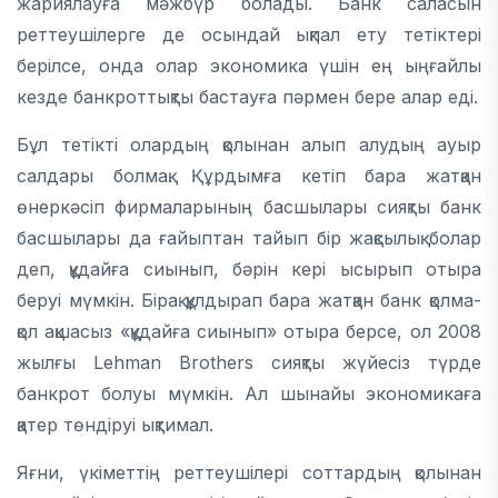
жариялауға мәжбүр болады. Банк саласын
реттеушілерге де осындай ықпал ету тетіктері
берілсе, онда олар экономика үшін ең ыңғайлы
кезде банкроттықты бастауға пәрмен бере алар еді.
Бұл тетікті олардың қолынан алып алудың ауыр
салдары болмақ. Құрдымға кетіп бара жатқан
өнеркәсіп фирмаларының басшылары сияқты банк
басшылары да ғайыптан тайып бір жақсылық болар
деп, құдайға сиынып, бәрін кері ысырып отыра
беруі мүмкін. Бірақ құлдырап бара жатқан банк қолма-
қол ақшасыз «құдайға сиынып» отыра берсе, ол 2008
жылғы Lehman Brothers сияқты жүйесіз түрде
банкрот болуы мүмкін. Ал шынайы экономикаға
қатер төндіруі ықтимал.
Яғни, үкіметтің реттеушілері соттардың қолынан