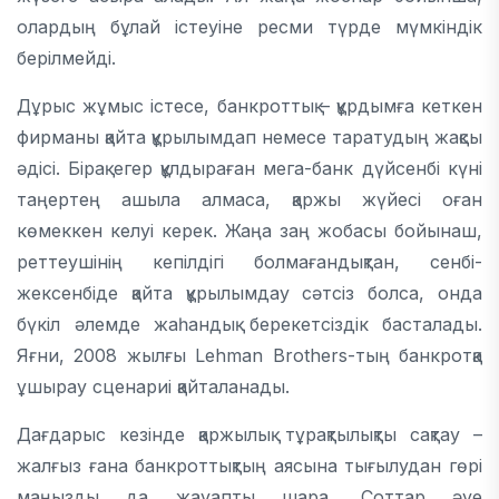
олардың бұлай істеуіне ресми түрде мүмкіндік
берілмейді.
Дұрыс жұмыс істесе, банкроттық – құрдымға кеткен
фирманы қайта құрылымдап немесе таратудың жақсы
әдісі. Бірақ егер құлдыраған мега-банк дүйсенбі күні
таңертең ашыла алмаса, қаржы жүйесі оған
көмеккен келуі керек. Жаңа заң жобасы бойынаш,
реттеушінің кепілдігі болмағандықтан, сенбі-
жексенбіде қайта құрылымдау сәтсіз болса, онда
бүкіл әлемде жаһандық берекетсіздік басталады.
Яғни, 2008 жылғы Lehman Brothers-тың банкротқа
ұшырау сценариі қайталанады.
Дағдарыс кезінде қаржылық тұрақтылықты сақтау –
жалғыз ғана банкроттықтың аясына тығылудан гөрі
маңызды да жауапты шара. Соттар әуе