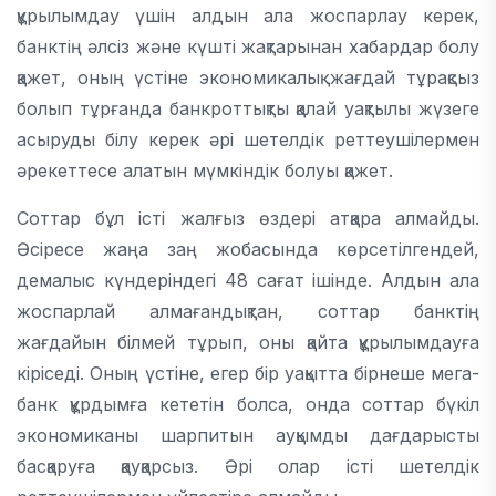
құрылымдау үшін алдын ала жоспарлау керек,
банктің әлсіз және күшті жақтарынан хабардар болу
қажет, оның үстіне экономикалық жағдай тұрақсыз
болып тұрғанда банкроттықты қалай уақтылы жүзеге
асыруды білу керек әрі шетелдік реттеушілермен
әрекеттесе алатын мүмкіндік болуы қажет.
Соттар бұл істі жалғыз өздері атқара алмайды.
Әсіресе жаңа заң жобасында көрсетілгендей,
демалыс күндеріндегі 48 сағат ішінде. Алдын ала
жоспарлай алмағандықтан, соттар банктің
жағдайын білмей тұрып, оны қайта құрылымдауға
кіріседі. Оның үстіне, егер бір уақытта бірнеше мега-
банк құрдымға кететін болса, онда соттар бүкіл
экономиканы шарпитын ауқымды дағдарысты
басқаруға қауқарсыз. Әрі олар істі шетелдік