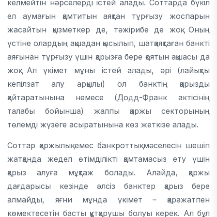
келмейтін нәрселерді істей алады. Соттарда бүкіл
ел аумағын қамтитын аяқтан тұрғызу жоспарын
жасайтын қызметкер де, тәжірибе де жоқ. Оның
үстіне олардың ақшадан қысылып, шатқаяқтаған банкті
аяғынан тұрғызу үшін қарызға бере қоятын ақшасы да
жоқ. Ал үкімет мұны істей алады, әрі (лайықты
кепілзат алу арқылы) ол банктің қарызды
қайтаратынына немесе (Додд-Франк актісінің
талабы бойынша) жалпы қаржы секторының
төлемді жүзеге асыратынына көз жеткізе алады.
Соттар қаржылық емес банкроттық мәселесін шешіп
жатқанда жедел өтімділікті қамтамасыз ету үшін
қарыз алуға мұқтаж болады. Алайда, қаржы
дағдарысы кезінде әлсіз банктер қарыз бере
алмайды, яғни мұнда үкімет – қаражатпен
көмектесетін басты құтқарушы болуы керек. Ал бұл