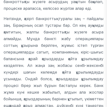
банкроттықты жүзеге асырудың уақытын бақылап,
процеске араласса, келіссөз жүргізе алар еді.
Негізінде, қазіргі банкроттық туралы заң – пайдалы
заң. Бірақ оның осал тұстары бар. Ол кең ауқымды
қамтитын, жалпы банкроттықты жүзеге асыра
алмайды. Мұнда банкті жабу операциялары
соттың құзырына берілген, жұмыс істеп тұрған
операцияларды сатып, компанияның кіріс-шығыс
балансына қарай қарыздарды қайта құрылымдау
көзделген. Ал жаңа заң жобасы сенбі-жексенбі
күндері шағын көлемде қайта құрылымдауды
ұсынады. Ондай болса, қарыздарды құрылымдау
процесі бірер жыл бұрын басталуы керек. Банк
жұма күні кешке жабылып, алдын ала жоспар
бойынша, қарыздарының бәрінен құтылып, үкіметтен
ешқандай қарыз алмастан, дүйсенбі күні таңертең