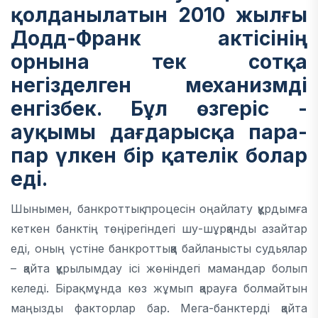
қолданылатын 2010 жылғы
Додд-Франк актісінің
орнына тек сотқа
негізделген механизмді
енгізбек. Бұл өзгеріс -
ауқымы дағдарысқа пара-
пар үлкен бір қателік болар
еді.
Шынымен, банкроттық процесін оңайлату құрдымға
кеткен банктің төңірегіндегі шу-шұрқанды азайтар
еді, оның үстіне банкроттыққа байланысты судьялар
– қайта құрылымдау ісі жөніндегі мамандар болып
келеді. Бірақ мұнда көз жұмып қарауға болмайтын
маңызды факторлар бар. Мега-банктерді қайта