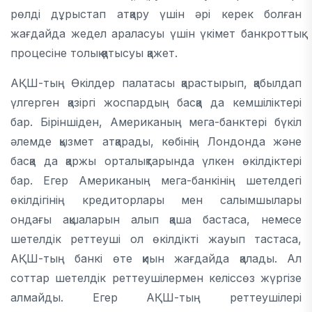
рөлді дұрыстап атқару үшін әрі керек болған
жағдайда жедел араласуы үшін үкімет банкроттық
процесіне толық қатысуы қажет.
АҚШ-тың Өкілдер палатасы қарастырып, қабылдап
үлгерген қазіргі жоспардың басқа да кемшіліктері
бар. Біріншіден, Американың мега-банктері бүкіл
әлемде қызмет атқарады, көбінің Лондонда және
басқа да қаржы орталықтарында үлкен өкілдіктері
бар. Егер Американың мега-банкінің шетелдегі
өкілдігінің кредиторлары мен салымшылары
ондағы ақшаларын алып қаша бастаса, немесе
шетелдік реттеуші ол өкілдікті жауып тастаса,
АҚШ-тың банкі өте қиын жағдайда қалады. Ал
соттар шетелдік реттеушілермен келіссөз жүргізе
алмайды. Егер АҚШ-тың реттеушілері