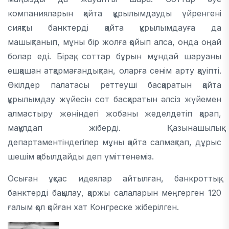
компанияларын қайта құрылымдауды үйренгені
сияқты банктерді қайта құрылымдауға да
машықтанып, мұны бір жолға қойып алса, онда оңай
болар еді. Бірақ, соттар бұрын мұндай шаруаны
ешқашан атқармағандықтан, оларға сенім арту қауіпті.
Өкілдер палатасы реттеуші басқаратын қайта
құрылымдау жүйесін сот басқаратын әлсіз жүйемен
алмастыру жөніндегі жобаны жеделдетіп қарап,
мақұлдап жіберді. Қазынашылық
департаментіндегілер мұны қайта салмақтап, дұрыс
шешім қабылдайды деп үміттенеміз.
Осыған ұқсас идеялар айтылған, банкроттық,
банктерді бақылау, қаржы салаларын меңгерген 120
ғалым қол қойған хат Конгреске жіберілген.