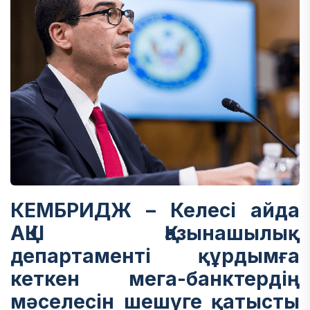
КЕМБРИДЖ – Келесі айда
АҚШ Қазынашылық
департаменті құрдымға
кеткен мега-банктердің
мәселесін шешуге қатысты