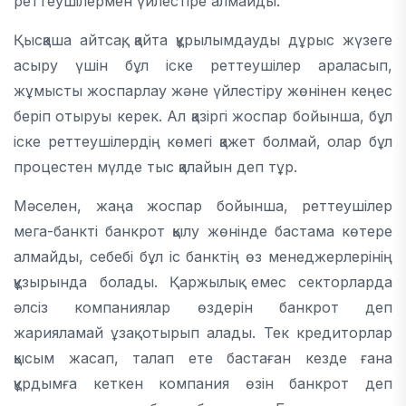
реттеушілермен үйлестіре алмайды.
Қысқаша айтсақ, қайта құрылымдауды дұрыс жүзеге
асыру үшін бұл іске реттеушілер араласып,
жұмысты жоспарлау және үйлестіру жөнінен кеңес
беріп отыруы керек. Ал қазіргі жоспар бойынша, бұл
іске реттеушілердің көмегі қажет болмай, олар бұл
процестен мүлде тыс қалайын деп тұр.
Мәселен, жаңа жоспар бойынша, реттеушілер
мега-банкті банкрот қылу жөнінде бастама көтере
алмайды, себебі бұл іс банктің өз менеджерлерінің
құзырында болады. Қаржылық емес секторларда
әлсіз компаниялар өздерін банкрот деп
жарияламай ұзақ отырып алады. Тек кредиторлар
қысым жасап, талап ете бастаған кезде ғана
құрдымға кеткен компания өзін банкрот деп