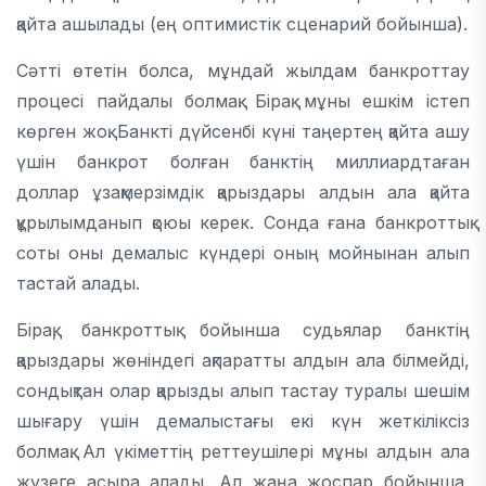
қайта ашылады (ең оптимистік сценарий бойынша).
Сәтті өтетін болса, мұндай жылдам банкроттау
процесі пайдалы болмақ. Бірақ мұны ешкім істеп
көрген жоқ. Банкті дүйсенбі күні таңертең қайта ашу
үшін банкрот болған банктің миллиардтаған
доллар ұзақмерзімдік қарыздары алдын ала қайта
құрылымданып қоюы керек. Сонда ғана банкроттық
соты оны демалыс күндері оның мойнынан алып
тастай алады.
Бірақ, банкроттық бойынша судьялар банктің
қарыздары жөніндегі ақпаратты алдын ала білмейді,
сондықтан олар қарызды алып тастау туралы шешім
шығару үшін демалыстағы екі күн жеткіліксіз
болмақ. Ал үкіметтің реттеушілері мұны алдын ала
жүзеге асыра алады. Ал жаңа жоспар бойынша,