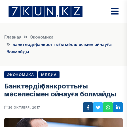
Главная
Экономика
Банктердің банкроттығы мәселесімен ойнауға
болмайды
ЭКОНОМИКА
МЕДИА
Банктердің банкроттығы
мәселесімен ойнауға болмайды
26 ОКТЯБРЯ, 2017