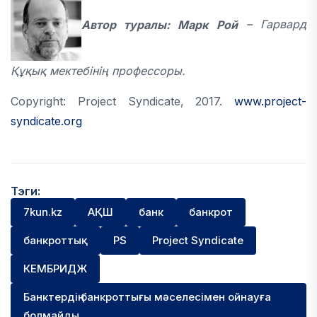
Автор туралы: Марк Рой
– Гарвард
Құқық мектебінің профессоры.
Copyright: Project Syndicate, 2017.
www.project-
syndicate.org
Тэги:
7kun.kz
АҚШ
банк
банкрот
банкроттық
PS
Project Syndicate
КЕМБРИДЖ
Банктердің банкроттығы мәселесімен ойнауға
болмайды