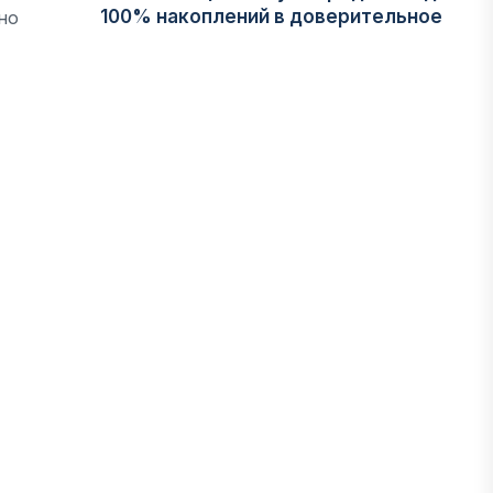
100% накоплений в доверительное
но
управление
06 АВГУСТА, 2026
НОВОСТИ
В Астане впервые испытали
пассажирский беспилотник
06 АВГУСТА, 2026
ФИНАНСЫ
На что Казахстан потратил больше
всего в нежилом строительстве
06 АВГУСТА, 2026
МНЕНИЕ ЭКСПЕРТОВ