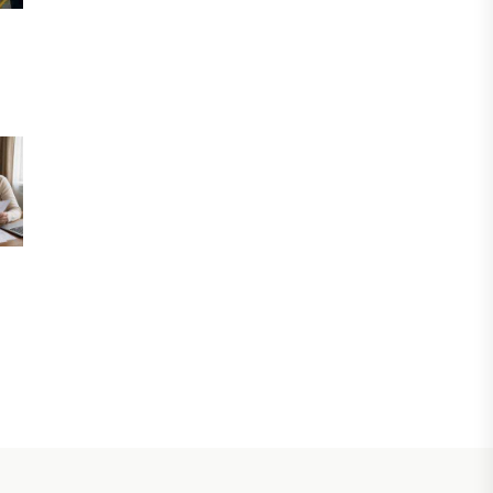
ЭКОНОМИКА
Инфляция в Казахстане замедлилась
до 10,2%
04 АВГУСТА, 2026
ФИНАНСЫ
Досрочное погашение кредита: что
важно знать заемщикам
04 АВГУСТА, 2026
НОВОСТИ
Казахстан и ПРООН ускоряют
цифровизацию водной отрасли
04 АВГУСТА, 2026