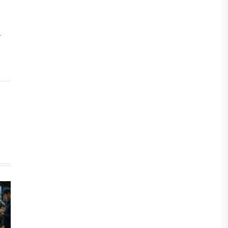
авиационного топлива
05 АВГУСТА, 2026
т
МНЕНИЕ ЭКСПЕРТОВ
От отчётности к результату: как
повысить эффективность
государственных проектов
04 АВГУСТА, 2026
IT, ТЕХНОЛОГИЯ
Казахстан запускает масштабную
цифровую трансформацию
экономики
04 АВГУСТА, 2026