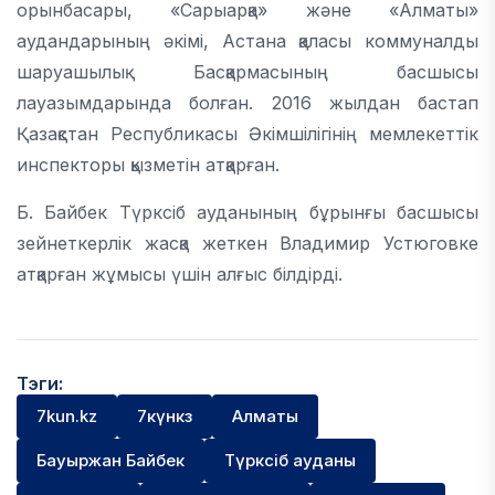
орынбасары, «Сарыарқа» және «Алматы»
аудандарының әкімі, Астана қаласы коммуналды
шаруашылық Басқармасының басшысы
лауазымдарында болған. 2016 жылдан бастап
Қазақстан Республикасы Әкімшілігінің мемлекеттік
инспекторы қызметін атқарған.
Б. Байбек Түрксіб ауданының бұрынғы басшысы
зейнеткерлік жасқа жеткен Владимир Устюговке
атқарған жұмысы үшін алғыс білдірді.
Тэги:
7kun.kz
7күнкз
Алматы
Бауыржан Байбек
Түрксіб ауданы