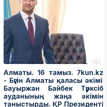
Алматы. 16 тамыз. 7kun.kz
-
Бүгін Алматы қаласы әкімі
Бауыржан Байбек Түрксіб
ауданының жаңа әкімін
таныстырды. ҚР Президенті