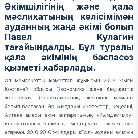
Әкімшілігінің және қала
мәслихатының келісімімен
ауданның жаңа әкімі болып
Павел Кулагин
тағайындалды. Бұл туралы
қала әкімінің баспасөз
қызметі хабарлады.
Ол мемлекеттік қызметтегі жұмысын 2008 жылы
Қостанай облысы Экономика және бюджеттік
жоспарлау Департаментінің жетекші маманы
болып бастаған. Әр жылдары инспектор, кеңесші,
Астана қаласы әкімі аппаратының ұйымдастыру-
инспекторлық бөлімінің меңгерушісі қызметтерін
атқарған. 2010-2016 жылдары «Есіл» ауданы әкімінің