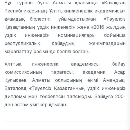
Бұл туралы бүгін Алматы қаласында «Қазақстан
Республикасының Ұлттық инженерлік академиясы»
қоғамдық бірлестігі ұйымдастырған «Тәуелсіз
Қазақстанның үздік инженері» және «2016 жылдың
үздік инженері» номинациялары бойынша
республикалық байқаудың жеңімпаздарын
марапаттау рәсімінде белгілі болған.
Ұлттық инженерлік академиясы байқау
комиссиясының төрағасы, академик Асқар
Құлыбаев Алматы облысының әкімі Амандық
Баталовқа «Тәуелсіз Қазақстанның үздік инженері»
дипломы мен төсбелгісін тапсырды.
Байқауға 200-
ден астам үміткер қатысқан.