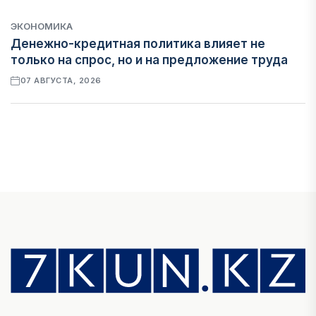
ЭКОНОМИКА
Денежно-кредитная политика влияет не
только на спрос, но и на предложение труда
07 АВГУСТА, 2026
НОВОСТИ
Проект «Сарыбулак»: китайские инвесторы
обратились в Генеральную прокуратуру
07 АВГУСТА, 2026
ФИНАНСЫ
Вводят ли банки в заблуждение, предлагая
ипотеки под низкие проценты?
06 АВГУСТА, 2026