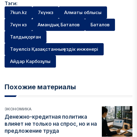
Тэги:
7kun.kz
7күнкз
Алматы облысы
7күн кз
Амандық Баталов
Баталов
Талдықорған
Тәуелсіз Қазақстанның үздік инженері
Айдар Карбозұлы
Похожие материалы
ЭКОНОМИКА
Денежно-кредитная политика
влияет не только на спрос, но и на
предложение труда