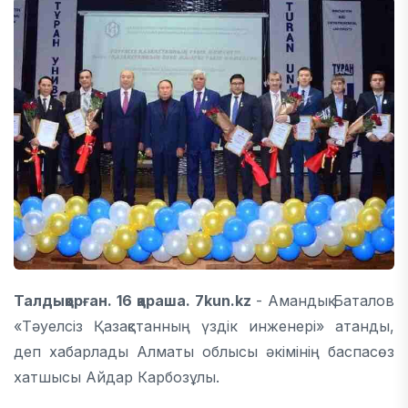
Талдықорған. 16 қараша. 7kun.kz
- Амандық Баталов
«Тәуелсіз Қазақстанның үздік инженері» атанды,
деп хабарлады Алматы облысы әкімінің баспасөз
хатшысы Айдар Карбозұлы.