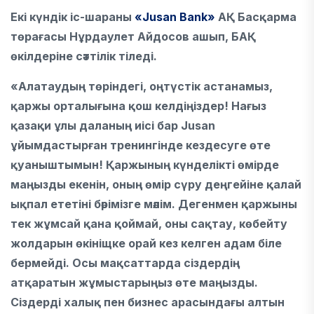
Екі күндік іс-шараны
«Jusan Bank»
АҚ Басқарма
төрағасы Нұрдаулет Айдосов ашып, БАҚ
өкілдеріне сәттілік тіледі.
«Алатаудың төріндегі, оңтүстік астанамыз,
қаржы орталығына қош келдіңіздер! Нағыз
қазақи ұлы даланың иісі бар Jusan
ұйымдастырған тренингінде кездесуге өте
қуаныштымын! Қаржының күнделікті өмірде
маңызды екенін, оның өмір сүру деңгейіне қалай
ықпал ететіні бәрімізге мәлім. Дегенмен қаржыны
тек жұмсай қана қоймай, оны сақтау, көбейту
жолдарын өкініщке орай кез келген адам біле
бермейді. Осы мақсаттарда сіздердің
атқаратын жұмыстарыңыз өте маңызды.
Сіздерді халық пен бизнес арасындағы алтын