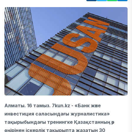
Алматы. 16 тамыз. 7kun.kz - «Банк және
инвестиция саласындағы журналистика»
тақырыбындағы тренингке Қазақстанның әр
өңірінен іскерлік тақырыпта жазатын 30