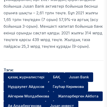
бойынша Jusan Bank активтері бойынша бесінші
орынға шықты – 2,61 трлн теңге. Бұл 2021 жылғы
1,65 трлн теңгеден (7 орын) 57,9%-ға артық (өсу
бойынша 3-орын). Меншікті капитал бойынша банк
екінші орынды сақтап қалды. 2021 жылғы 314 млрд
теңгеге қарсы 439 млрд теңге. Жылдық таза
пайдасы 25,3 млрд теңгені құрады (9-орын).
Тэги:
қазақ журналистері
БАҚ
Jusan Bank
Нұрдәулет Айдосов
Гауһар Керимова
Айгерим Молдабекова
Жаппарберген Айбота
Ая Алдабергенова
Jusan инвест