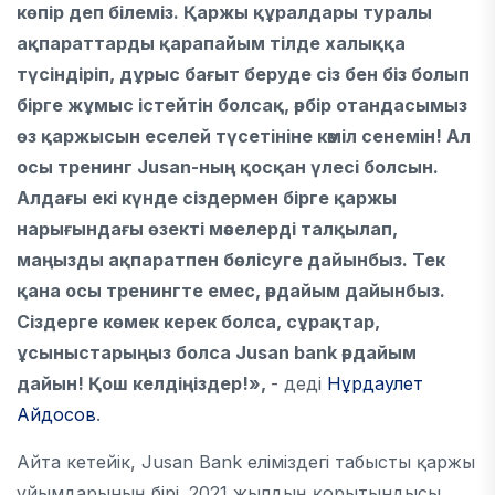
көпір деп білеміз. Қаржы құралдары туралы
ақпараттарды қарапайым тілде халыққа
түсіндіріп, дұрыс бағыт беруде сіз бен біз болып
бірге жұмыс істейтін болсақ, әрбір отандасымыз
өз қаржысын еселей түсетініне кәміл сенемін! Ал
осы тренинг Jusan-ның қосқан үлесі болсын.
Алдағы екі күнде сіздермен бірге қаржы
нарығындағы өзекті мәселерді талқылап,
маңызды ақпаратпен бөлісуге дайынбыз. Тек
қана осы тренингте емес, әрдайым дайынбыз.
Сіздерге көмек керек болса, сұрақтар,
ұсыныстарыңыз болса Jusan bank әрдайым
дайын! Қош келдіңіздер!»,
- деді
Нұрдаулет
Айдосов
.
Айта кетейік, Jusan Bank еліміздегі табысты қаржы
ұйымдарының бірі. 2021 жылдың қорытындысы