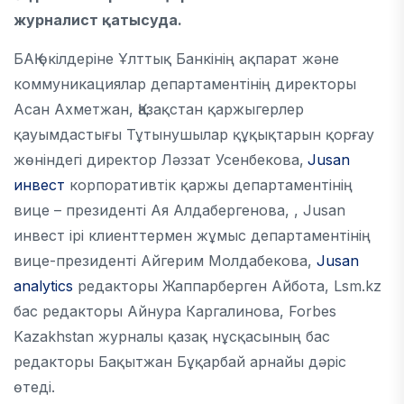
журналист қатысуда.
БАҚ өкілдеріне Ұлттық Банкінің ақпарат және
коммуникациялар департаментінің директоры
Асан Ахметжан, Қазақстан қаржыгерлер
қауымдастығы Тұтынушылар құқықтарын қорғау
жөніндегі директор Ләззат Усенбекова,
Jusan
инвест
корпоративтік қаржы департаментінің
вице – президенті Ая Алдабергенова, , Jusan
инвест ірі клиенттермен жұмыс департаментінің
вице-президенті Айгерим Молдабекова,
Jusan
analytics
редакторы Жаппарберген Айбота, Lsm.kz
бас редакторы Айнура Каргалинова, Forbes
Kazakhstan журналы қазақ нұсқасының бас
редакторы Бақытжан Бұқарбай арнайы дәріс
өтеді.